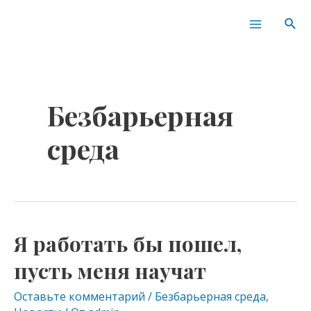
Перейти
Пагинация
Main
Пои
к
записей
Menu
содержимому
Безбарьерная
среда
Я работать бы пошел,
Я
работать
пусть меня научат
бы
пошел,
Оставьте комментарий
/
Безбарьерная среда
,