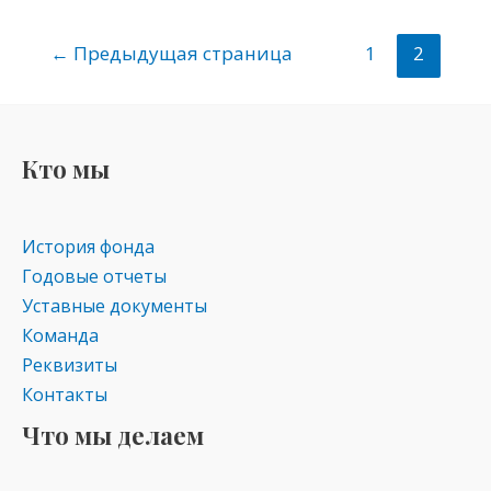
n
e
er
at
o
gr
s
←
Предыдущая страница
1
2
kl
a
A
as
m
p
s
p
Кто мы
ni
ki
История фонда
Годовые отчеты
Уставные документы
Команда
Реквизиты
Контакты
Что мы делаем