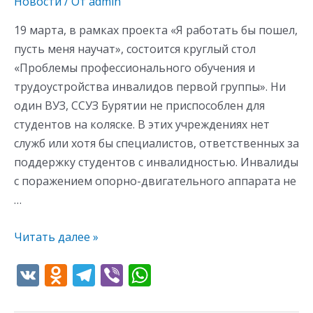
Новости
/ От
admin
пусть
меня
19 марта, в рамках проекта «Я работать бы пошел,
научат
пусть меня научат», состоится круглый стол
«Проблемы профессионального обучения и
трудоустройства инвалидов первой группы». Ни
один ВУЗ, ССУЗ Бурятии не приспособлен для
студентов на коляске. В этих учреждениях нет
служб или хотя бы специалистов, ответственных за
поддержку студентов с инвалидностью. Инвалиды
с поражением опорно-двигательного аппарата не
…
Читать далее »
V
O
T
Vi
W
K
d
el
b
h