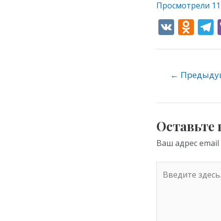
Просмотрели
11
V
O
K
d
e
n
o
←
Предыдущ
kl
as
s
Оставьте
ni
Ваш адрес email
ki
Введите
здесь...