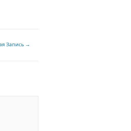
ая Запись
→