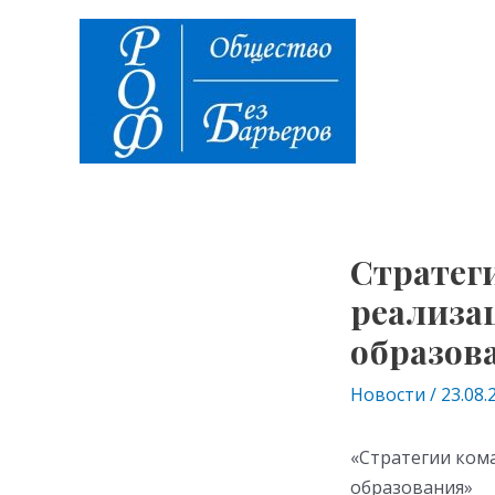
Перейти
Навигация
к
по
содержимому
записям
Стратег
реализа
образов
Новости
/
23.08.
«Стратегии ком
образования»