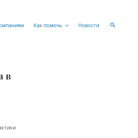
Поиск
омпаниям
Как помочь
Новости
а в
актики