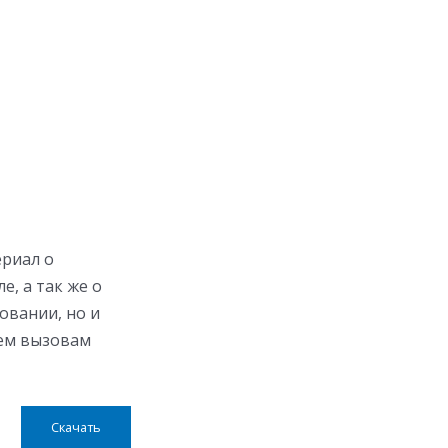
риал о
, а так же о
овании, но и
сем вызовам
Скачать