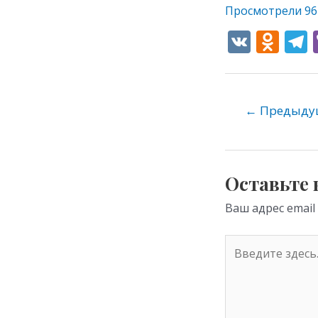
Просмотрели
96
V
O
K
d
e
n
o
←
Предыдущ
kl
as
s
Оставьте
ni
Ваш адрес email
ki
Введите
здесь...