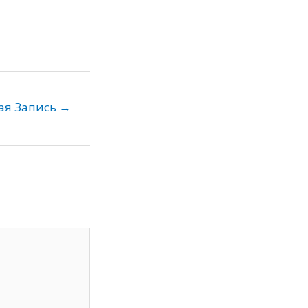
ая Запись
→