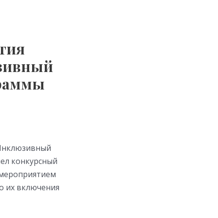
тия
юзивный
граммы
«Инклюзивный
шел конкурсный
 мероприятием
о их включения