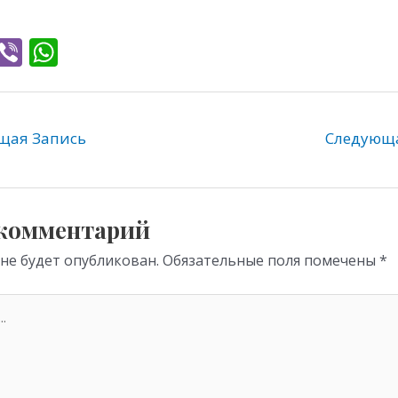
T
Vi
W
l
b
h
e
er
at
gr
s
ая Запись
Следующ
a
A
m
p
p
 комментарий
 не будет опубликован.
Обязательные поля помечены
*