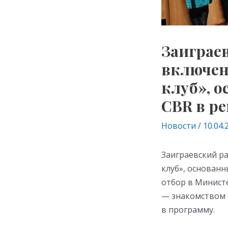
Заиграе
включен
клуб», 
CBR в р
Новости
/
10.04.
Заиграевский р
клуб», основан
отбор в Минист
— знакомством 
в программу.