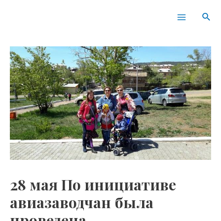
Перейти
Навигация
Main
Пои
к
по
Menu
содержимому
записям
28 мая По инициативе
авиазаводчан была
проведена