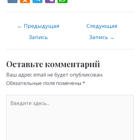
K
d
el
b
h
n
e
er
at
o
gr
s
←
Предыдущая
Следующая
kl
a
A
Запись
Запись
→
as
m
p
s
p
Оставьте комментарий
ni
Ваш адрес email не будет опубликован.
ki
Обязательные поля помечены
*
Введите
здесь...