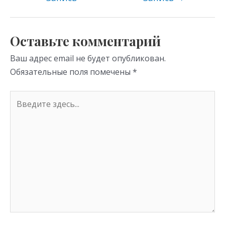
as
m
p
s
p
Оставьте комментарий
ni
Ваш адрес email не будет опубликован.
ki
Обязательные поля помечены
*
Введите
здесь...