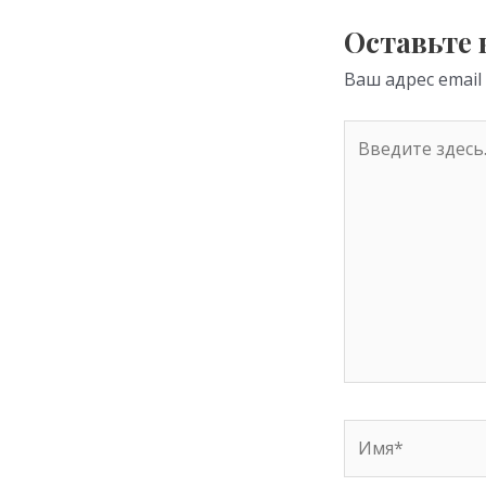
s
Оставьте
ni
Ваш адрес email
ki
Введите
здесь...
Имя*