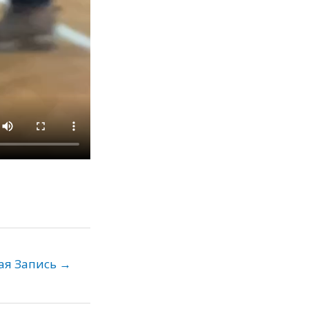
ая Запись
→