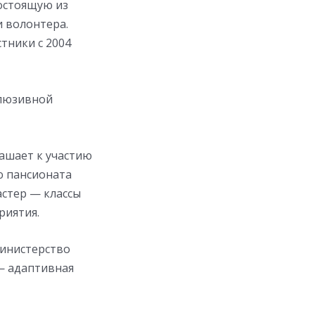
остоящую из
и волонтера.
тники с 2004
клюзивной
ашает к участию
ю пансионата
астер — классы
риятия.
Министерство
— адаптивная