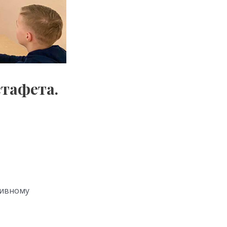
тафета.
тивному