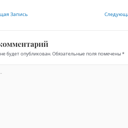
e
er
at
gr
s
ая Запись
Следующ
a
A
m
p
p
 комментарий
 не будет опубликован.
Обязательные поля помечены
*