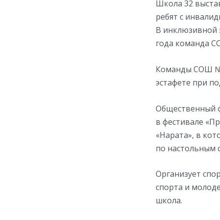
Школа 32 выста
ребят с инвалид
В инклюзивной э
года команда С
Команды СОШ №1
эстафете при по
Общественный ф
в фестивале «П
«Нарата», в кот
по настольным 
Организует спо
спорта и молод
школа.