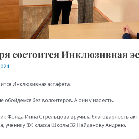
бря состоится Инклюзивная эс
2024
оится Инклюзивная эстафета.
е обойдемся без волонтеров. А они у нас есть.
ник Фонда Инна Стрельцова вручила благодарность ак
а, ученику 8Ж класса Школы 32 Найданову Андрею.