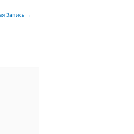
ая Запись
→