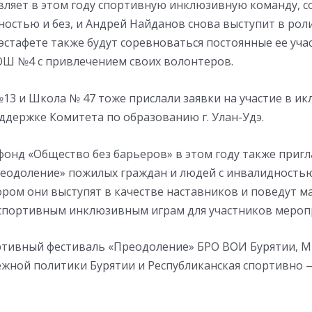
вляет в этом году спортивную инклюзивную команду, с
ностью и без, и Андрей Найданов снова выступит в рол
стафете также будут соревноваться постоянные ее учас
ОШ №4 с привлечением своих волонтеров.
3 и Школа № 47 тоже прислали заявки на участие в и
ддержке Комитета по образованию г. Улан-Удэ.
онд «Общество без барьеров» в этом году также пригл
реодоление» пожилых граждан и людей с инвалидность
ором они выступят в качестве наставников и поведут м
спортивным инклюзивным играм для участников мероп
ртивный фестиваль «Преодоление» БРО ВОИ Бурятии, 
ежной политики Бурятии и Республиканская спортивно 