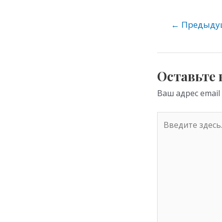
n
o
←
Предыдущ
kl
as
s
Оставьте
ni
Ваш адрес email
ki
Введите
здесь...