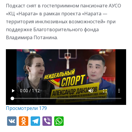
Подкаст снят в гостеприимном пансионате АУСО
«КЦ «Нарата» в рамках проекта «Нарата —
территория инклюзивных возможностей» при
поддержке Благотворительного фонда
Владимира Потанина.
Просмотрели
179
V
O
T
Vi
W
K
d
el
b
h