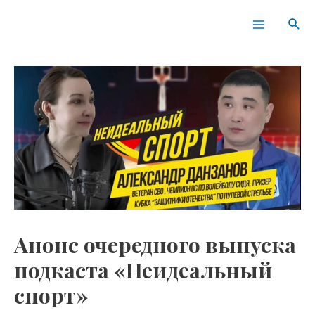
Перейти
Навигация
Main
Пои
к
по
Menu
содержимому
записям
Анонс очередного выпуска
подкаста «Неидеальный
спорт»