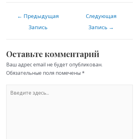
n
e
er
at
o
gr
s
←
Предыдущая
Следующая
kl
a
A
Запись
Запись
→
as
m
p
s
p
Оставьте комментарий
ni
Ваш адрес email не будет опубликован.
ki
Обязательные поля помечены
*
Введите
здесь...