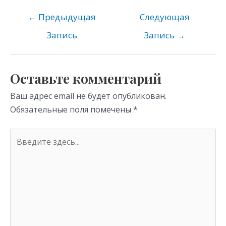
n
e
er
at
o
gr
s
←
Предыдущая
Следующая
kl
a
A
Запись
Запись
→
as
m
p
s
p
Оставьте комментарий
ni
Ваш адрес email не будет опубликован.
ki
Обязательные поля помечены
*
Введите
здесь...