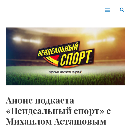
Перейти
Навигация
Main
Пои
к
по
Menu
содержимому
записям
Анонс подкаста
«Неидеальный спорт» с
Михаилом Асташовым