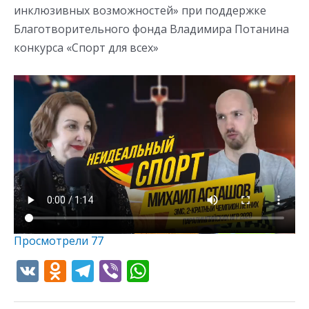
инклюзивных возможностей» при поддержке
Благотворительного фонда Владимира Потанина
конкурса «Спорт для всех»
Просмотрели
77
V
O
T
Vi
W
K
d
el
b
h