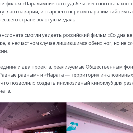
ли фильм «Паралимпиец» о судьбе известного казахско
гу в автоаварии, и старшего первым паралимпийцем в
несшего стране золотую медаль.
ансионата смогли увидеть российский фильм «Со дна в
е, в несчастном случае лишившимся обеих ног, но не с
зни.
единили два проекта, реализуемые Общественным фо
«Равные равным» и «Нарата — территория инклюзивных
 что позволило создать инклюзивный киноклуб для раз
ната.