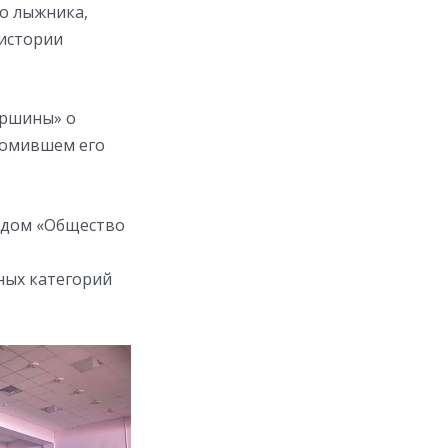
го лыжника,
 истории
ершины» о
ломившем его
ндом «Общество
ных категорий