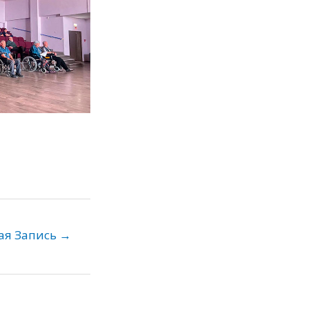
ая Запись
→