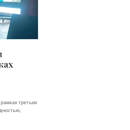
в
ках
 рамках третьих
идностью,