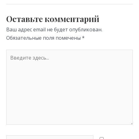
as
m
p
s
p
Оставьте комментарий
ni
Ваш адрес email не будет опубликован.
ki
Обязательные поля помечены
*
Введите
здесь...
Имя*