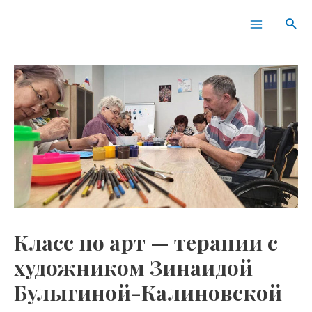
Перейти
Навигация
Main
Пои
к
по
Menu
содержимому
записям
Класс по арт — терапии с
художником Зинаидой
Булыгиной-Калиновской