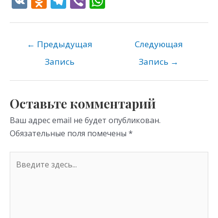
V
O
T
Vi
W
K
d
el
b
h
n
e
er
at
o
gr
s
←
Предыдущая
Следующая
kl
a
A
Запись
Запись
→
as
m
p
s
p
Оставьте комментарий
ni
Ваш адрес email не будет опубликован.
ki
Обязательные поля помечены
*
Введите
здесь...