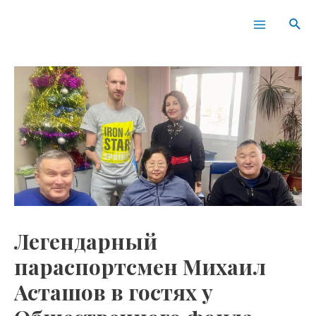
Перейти
Навигация
Main
Пои
к
по
Menu
содержимому
записям
Легендарный
параспортсмен Михаил
Асташов в гостях у