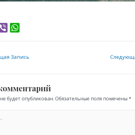
T
Vi
W
l
b
h
e
er
at
gr
s
ая Запись
Следующ
a
A
m
p
p
 комментарий
 не будет опубликован.
Обязательные поля помечены
*