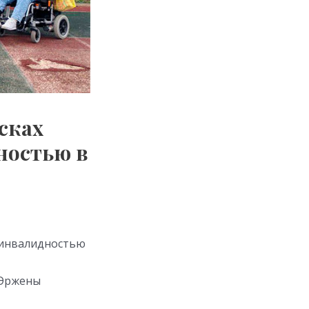
сках
ностью в
с инвалидностью
 Эржены