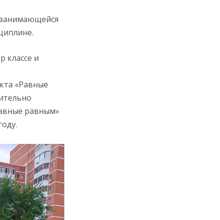
, занимающейся
циплине.
р классе и
екта «Равные
нительно
Равные равным»
оду.