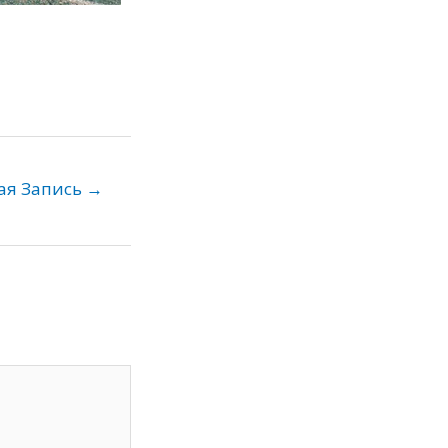
ая Запись
→