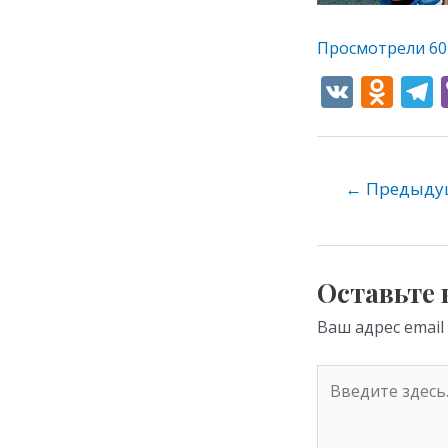
Просмотрели
60
V
O
K
d
e
n
o
←
Предыдущ
kl
as
s
Оставьте
ni
Ваш адрес email
ki
Введите
здесь...