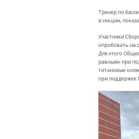
Тренер по баске
в секции, показ
Участники Сборо
опробовать на с
Для этого Обще
равным» при по
титановые коля
при поддержке 