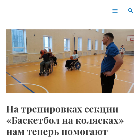
Перейти
Навигация
Main
Пои
к
по
Menu
содержимому
записям
На тренировках секции
«Баскетбол на колясках»
нам теперь помогают