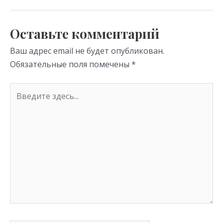
as
m
p
s
p
Оставьте комментарий
ni
Ваш адрес email не будет опубликован.
ki
Обязательные поля помечены
*
Введите
здесь...