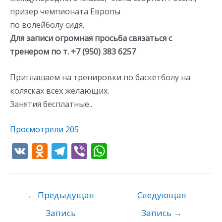
призер чемпионата Европы
по волейболу сидя.
Для записи огромная просьба связаться с
тренером по т. +7 (950) 383 6257
Приглашаем на тренировки по баскетболу на
колясках всех желающих.
Занятия бесплатные..
Просмотрели
205
V
O
T
Vi
W
K
d
el
b
h
n
e
er
at
o
gr
s
←
Предыдущая
Следующая
kl
a
A
Запись
Запись
→