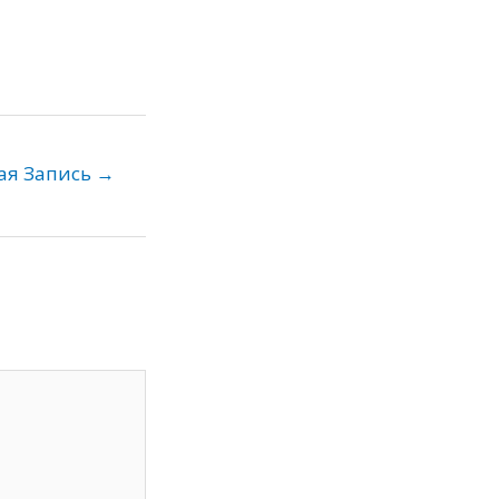
ая Запись
→