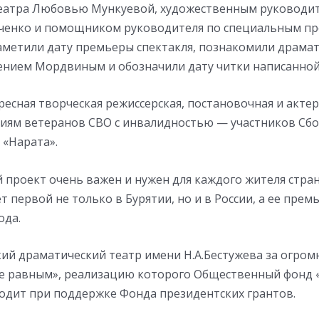
еатра Любовью Мункуевой, художественным руководи
ченко и помощником руководителя по специальным п
метили дату премьеры спектакля, познакомили драмат
ением Мордвиным и обозначили дату читки написанной
есная творческая режиссерская, постановочная и актер
иям ветеранов СВО с инвалидностью — участников Сбор
 «Нарата».
 проект очень важен и нужен для каждого жителя стран
т первой не только в Бурятии, но и в России, а ее прем
ода.
кий драматический театр имени Н.А.Бестужева за огро
е равным», реализацию которого Общественный фонд 
одит при поддержке Фонда президентских грантов.