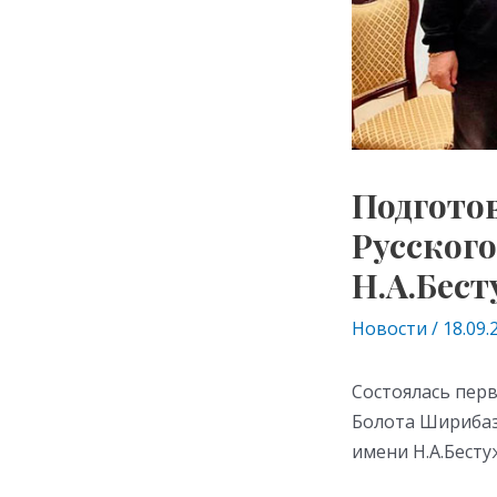
Подготов
Русског
Н.А.Бест
Новости
/
18.09.
Состоялась перв
Болота Ширибаза
имени Н.А.Бесту