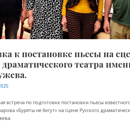
ка к постановке пьесы на сц
о драматического театра имен
ужева.
2025
ая встреча по подготовке постановки пьесы известног
рова «Буряты не бегут» на сцене Русского драматичес
жева.