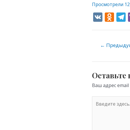
Просмотрели
12
V
O
K
d
e
n
o
←
Предыдущ
kl
as
s
Оставьте
ni
Ваш адрес email
ki
Введите
здесь...