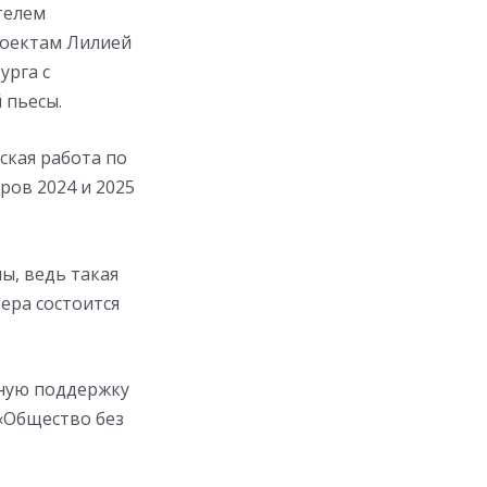
телем
роектам Лилией
урга с
 пьесы.
ская работа по
ов 2024 и 2025
ы, ведь такая
ьера состоится
мную поддержку
«Общество без