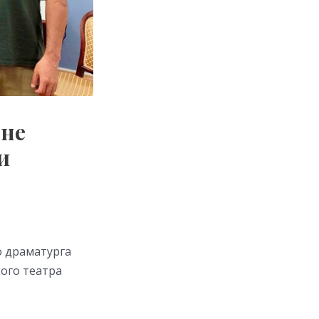
ене
и
о драматурга
кого театра