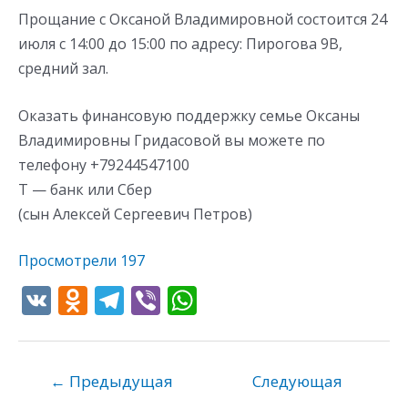
Прощание с Оксаной Владимировной состоится 24
июля с 14:00 до 15:00 по адресу: Пирогова 9В,
средний зал.
Оказать финансовую поддержку семье Оксаны
Владимировны Гридасовой вы можете по
телефону +79244547100
Т — банк или Сбер
(сын Алексей Сергеевич Петров)
Просмотрели
197
V
O
T
Vi
W
K
d
el
b
h
n
e
er
at
o
gr
s
←
Предыдущая
Следующая