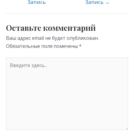
kl
a
A
Запись
Запись
→
as
m
p
s
p
Оставьте комментарий
ni
Ваш адрес email не будет опубликован.
ki
Обязательные поля помечены
*
Введите
здесь...