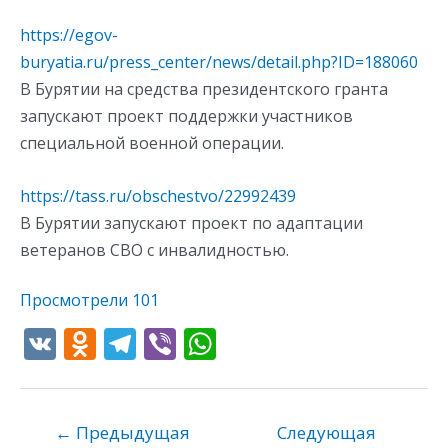
https://egov-
buryatia.ru/press_center/news/detail.php?ID=188060
В Бурятии на средства президентского гранта
запускают проект поддержки участников
специальной военной операции.
https://tass.ru/obschestvo/22992439
В Бурятии запускают проект по адаптации
ветеранов СВО с инвалидностью.
Просмотрели
101
V
O
T
Vi
W
K
d
el
b
h
n
e
er
at
o
gr
s
←
Предыдущая
Следующая