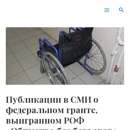
Перейти
Навигация
Main
Пои
к
по
Menu
содержимому
записям
Публикации в СМИ о
федеральном гранте,
выигранном РОФ