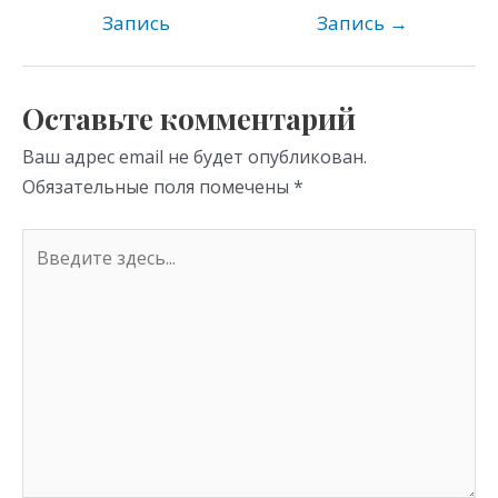
kl
a
A
Запись
Запись
→
as
m
p
s
p
Оставьте комментарий
ni
Ваш адрес email не будет опубликован.
ki
Обязательные поля помечены
*
Введите
здесь...