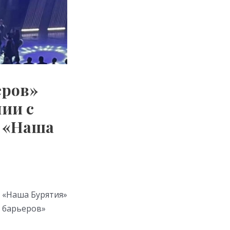
еров»
ии с
 «Наша
 «Наша Бурятия»
 барьеров»