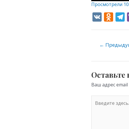
Просмотрели
10
V
O
K
d
e
n
o
←
Предыдущ
kl
as
s
Оставьте
ni
Ваш адрес email
ki
Введите
здесь...