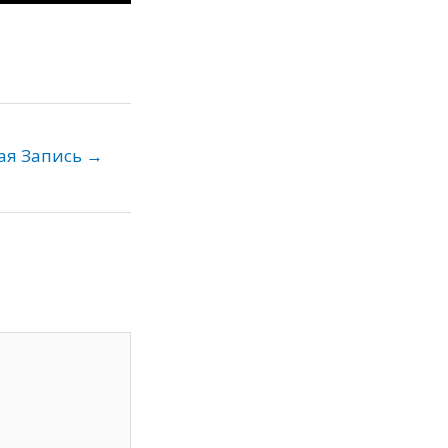
ая Запись
→