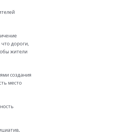
ителей
личение
 что дороги,
чтобы жители
ями создания
сть место
жность
ициатив,