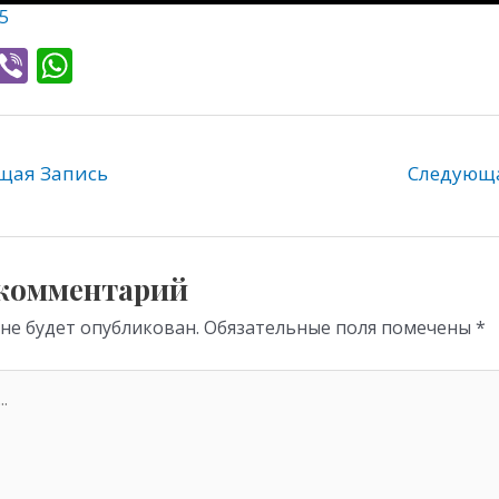
5
T
Vi
W
l
b
h
e
er
at
gr
s
ая Запись
Следующ
a
A
m
p
p
 комментарий
 не будет опубликован.
Обязательные поля помечены
*