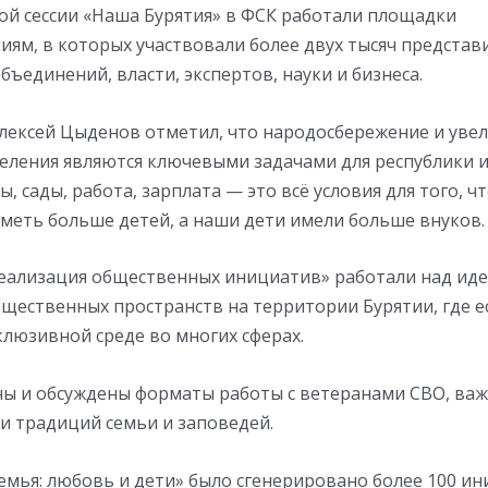
ой сессии «Наша Бурятия» в ФСК работали площадки
иям, в которых участвовали более двух тысяч представ
ъединений, власти, экспертов, науки и бизнеса.
Алексей Цыденов отметил, что народосбережение и уве
еления являются ключевыми задачами для республики и
, сады, работа, зарплата — это всё условия для того, 
меть больше детей, а наши дети имели больше внуков.
еализация общественных инициатив» работали над иде
бщественных пространств на территории Бурятии, где е
люзивной среде во многих сферах.
ы и обсуждены форматы работы с ветеранами СВО, ва
и традиций семьи и заповедей.
емья: любовь и дети» было сгенерировано более 100 ин