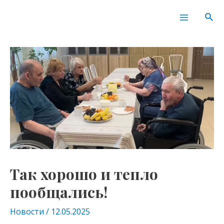
Перейти
Навигация
Main
Пои
к
по
Menu
содержимому
записям
Так хорошо и тепло
пообщались!
Новости
/
12.05.2025