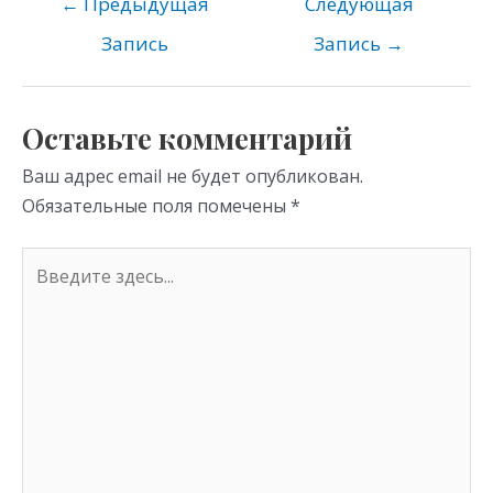
o
gr
s
←
Предыдущая
Следующая
kl
a
A
Запись
Запись
→
as
m
p
s
p
Оставьте комментарий
ni
Ваш адрес email не будет опубликован.
ki
Обязательные поля помечены
*
Введите
здесь...