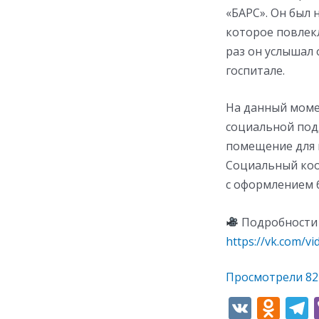
«БАРС». Он был 
которое повлек
раз он услышал 
госпитале.
На данный моме
социальной под
помещение для 
Социальный коор
с оформлением б
Подробности 
https://vk.com/v
Просмотрели
82
V
O