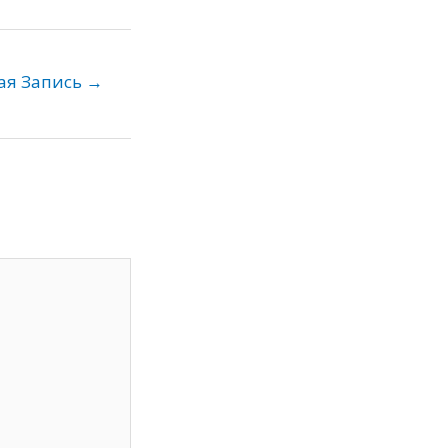
ая Запись
→