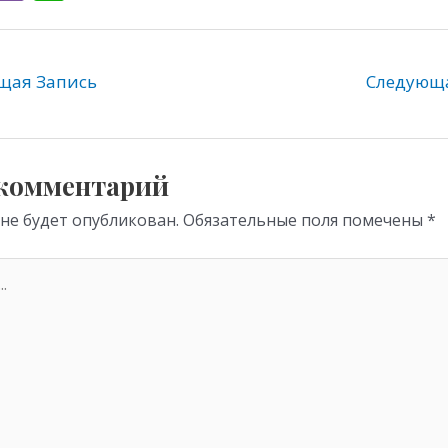
l
b
h
e
er
at
gr
s
ая Запись
Следующ
a
A
m
p
p
 комментарий
 не будет опубликован.
Обязательные поля помечены
*