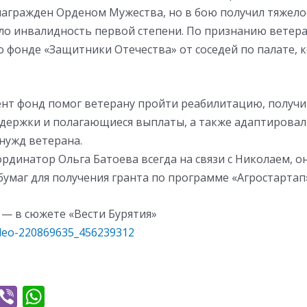
награжден Орденом Мужества, но в бою получил тяжело
ло инвалидность первой степени. По признанию ветера
о фонде «Защитники Отечества» от соседей по палате, к
нт фонд помог ветерану пройти реабилитацию, получ
держки и полагающиеся выплаты, а также адаптировал
нужд ветерана.
динатор Ольга Батоева всегда на связи с Николаем, о
умаг для получения гранта по программе «Агростартап
— в сюжете «Вести Бурятия»
ideo-220869635_456239312
T
Vi
W