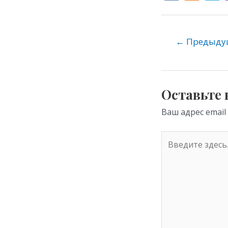
K
d
e
n
o
←
Предыдущ
kl
as
s
Оставьте
ni
Ваш адрес email
ki
Введите
здесь...