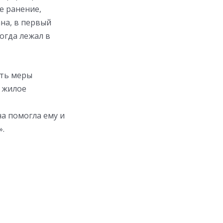
е ранение,
на, в первый
огда лежал в
ить меры
 жилое
на помогла ему и
».