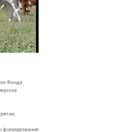
жке Фонда
мерское
рятии.
го формирования