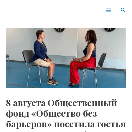
Перейти
Навигация
Main
Пои
к
по
Menu
содержимому
записям
8 августа Общественный
фонд «Общество без
барьеров» посетила гостья