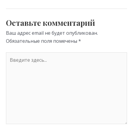
as
m
p
s
p
Оставьте комментарий
ni
Ваш адрес email не будет опубликован.
ki
Обязательные поля помечены
*
Введите
здесь...