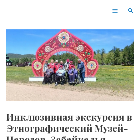
Перейти
Навигация
Main
Пои
к
по
Menu
содержимому
записям
Инклюзивная экскурсия в
Этнографический Музей-
Народов-Забайкалья