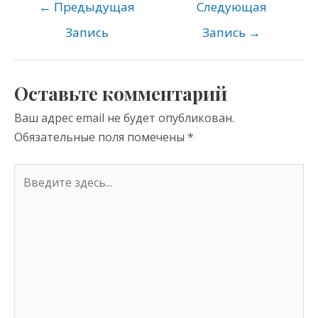
o
gr
s
←
Предыдущая
Следующая
kl
a
A
Запись
Запись
→
as
m
p
s
p
Оставьте комментарий
ni
Ваш адрес email не будет опубликован.
ki
Обязательные поля помечены
*
Введите
здесь...