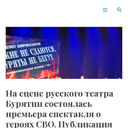
Перейти
Навигация
Main
Пои
к
по
Menu
содержимому
записям
На сцене русского театра
Бурятии состоялась
премьера спектакля о
героях СВО. Публикация