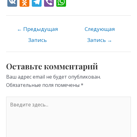
V
O
T
Vi
W
K
d
el
b
h
n
e
er
at
o
gr
s
←
Предыдущая
Следующая
kl
a
A
Запись
Запись
→
as
m
p
s
p
Оставьте комментарий
ni
Ваш адрес email не будет опубликован.
ki
Обязательные поля помечены
*
Введите
здесь...