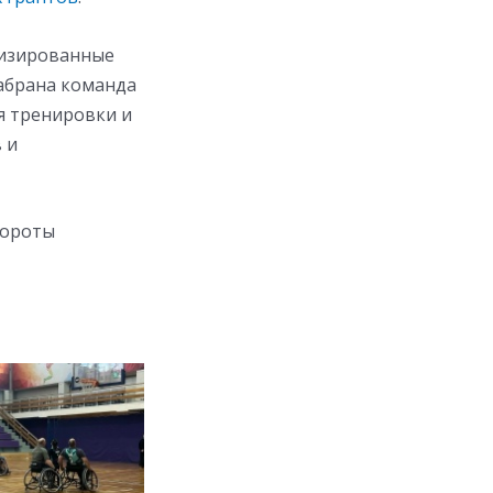
лизированные
набрана команда
я тренировки и
 и
бороты