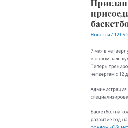
Приглаш
присоед
баскетб
Новости
/
12.05.
7 мая в четверг
в новом зале ку
Теперь трениро
четвергам с 12 
Администрация К
специализирова
Баскетбол на ко
развитие год н
фондом «Общест