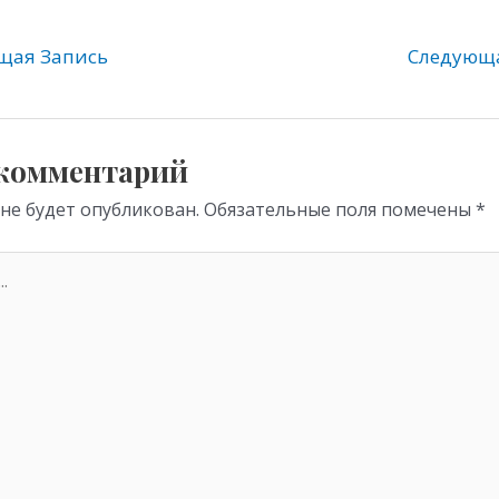
e
er
at
gr
s
ая Запись
Следующ
a
A
m
p
p
 комментарий
 не будет опубликован.
Обязательные поля помечены
*