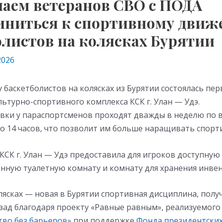
аем ветеранов СВО с ПОДА
иниться к спортивному дви
олистов на колясках Бурятии
2026
 у баскетболистов на колясках из Бурятии состоялась пе
льтурно-спортивного комплекса КСК г. Улан — Удэ.
вки у параспортсменов проходят дважды в неделю по 
до 14 часов, что позволит им больше наращивать спор
СК г. Улан — Удэ предоставила для игроков доступную 
нную туалетную комнату и комнату для хранения инвен
лясках — новая в Бурятии спортивная дисциплина, полу
азад благодаря проекту «Равные равным», реализуемог
во без барьеров»
при поддержке
Фонда президентских