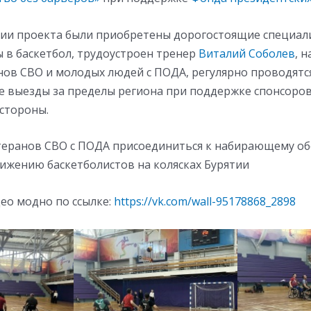
ции проекта были приобретены дорогостоящие специа
ы в баскетбол, трудоустроен тренер
Виталий Соболев
, 
анов СВО и молодых людей с ПОДА, регулярно проводятс
же выезды за пределы региона при поддержке спонсоров
стороны.
еранов СВО с ПОДА присоединиться к набирающему о
ижению баскетболистов на колясках Бурятии
ео модно по ссылке:
https://vk.com/wall-95178868_2898