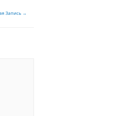
ая Запись
→