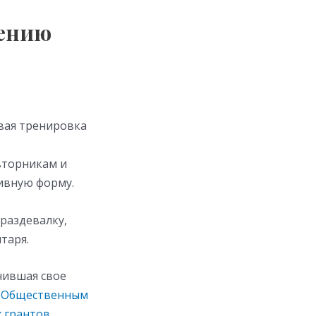
жению
рвая тренировка
вторникам и
тивную форму.
раздевалку,
таря.
чившая свое
о
Общественным
 грантов
.