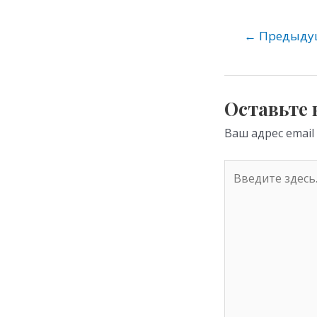
n
o
←
Предыдущ
kl
as
s
Оставьте
ni
Ваш адрес email
ki
Введите
здесь...