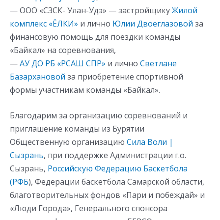
— ООО «СЗСК- Улан-Удэ» — застройщику
Жилой
комплекс «ЁЛКИ»
и лично
Юлии Двоеглазовой
за
финансовую помощь для поездки команды
«Байкал» на соревнования,
—
АУ ДО РБ «РСАШ СПР»
и лично
Светлане
Базархановой
за приобретение спортивной
формы участникам команды «Байкал».
Благодарим за организацию соревнований и
приглашение команды из Бурятии
Общественную организацию
Сила Воли |
Сызрань
, при поддержке Администрации г.о.
Сызрань,
Российскую Федерацию Баскетбола
(РФБ
), Федерации баскетбола Самарской области,
благотворительных фондов «Пари и побеждай» и
«Люди Города», Генерального спонсора