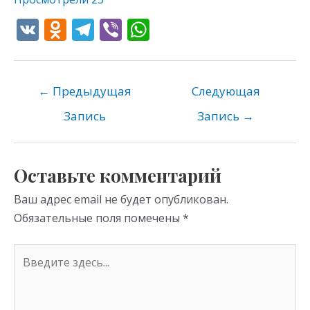
V
O
T
Vi
W
K
d
el
b
h
n
e
er
at
o
gr
s
←
Предыдущая
Следующая
kl
a
A
Запись
Запись
→
as
m
p
s
p
Оставьте комментарий
ni
Ваш адрес email не будет опубликован.
ki
Обязательные поля помечены
*
Введите
здесь...