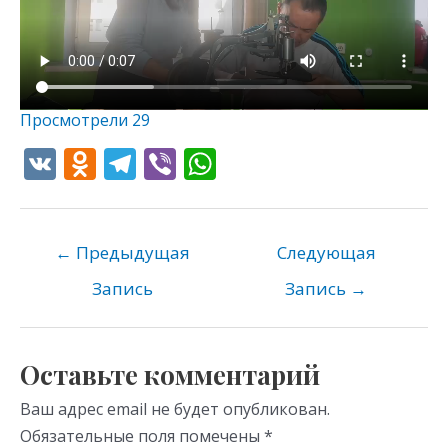
Просмотрели
29
V
O
T
Vi
W
K
d
el
b
h
n
e
er
at
o
gr
s
←
Предыдущая
Следующая
kl
a
A
Запись
Запись
→
as
m
p
s
p
Оставьте комментарий
ni
Ваш адрес email не будет опубликован.
ki
Обязательные поля помечены
*