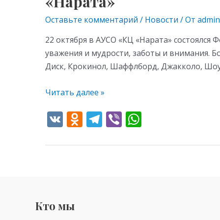
«Нарата»
Оставьте комментарий
/
Новости
/ От
admin
22 октября в АУСО «КЦ «Нарата» состоялся
уважения и мудрости, заботы и внимания. Б
Диск, Крокинол, Шаффлборд, Джакколо, Шоу
Читать далее »
V
O
T
Vi
W
K
d
el
b
h
n
e
er
at
o
gr
s
kl
a
A
as
m
p
Кто мы
s
p