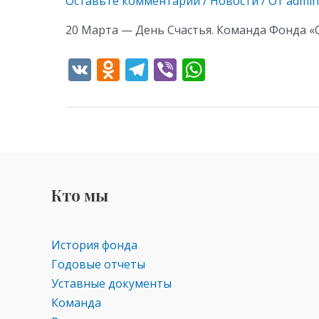
Оставьте комментарий
/
Новости
/ От
admin
20 Марта — День Счастья. Команда Фонда «
V
O
T
Vi
W
K
d
el
b
h
n
e
er
at
o
gr
s
kl
a
A
as
m
p
Кто мы
s
p
ni
ki
История фонда
Годовые отчеты
Уставные документы
Команда