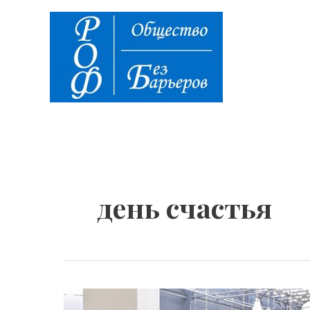
Перейти
к
содержимому
день счастья