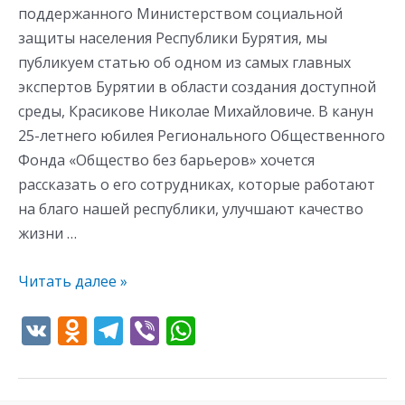
поддержанного Министерством социальной
защиты населения Республики Бурятия, мы
публикуем статью об одном из самых главных
экспертов Бурятии в области создания доступной
среды, Красикове Николае Михайловиче. В канун
25-летнего юбилея Регионального Общественного
Фонда «Общество без барьеров» хочется
рассказать о его сотрудниках, которые работают
на благо нашей республики, улучшают качество
жизни …
Читать далее »
V
O
T
Vi
W
K
d
el
b
h
n
e
er
at