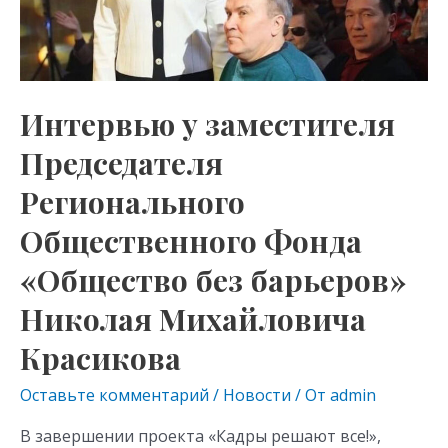
Регионального
Общественного
Фонда
«Общество
без
Интервью у заместителя
барьеров»
Председателя
Николая
Михайловича
Регионального
Красикова
Общественного Фонда
«Общество без барьеров»
Николая Михайловича
Красикова
Оставьте комментарий
/
Новости
/ От
admin
В завершении проекта «Кадры решают все!»,