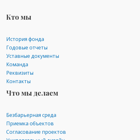
o
gr
s
kl
a
A
Кто мы
as
m
p
s
p
История фонда
ni
Годовые отчеты
ki
Уставные документы
Команда
Реквизиты
Контакты
Что мы делаем
Безбарьерная среда
Приемка объектов
Согласование проектов