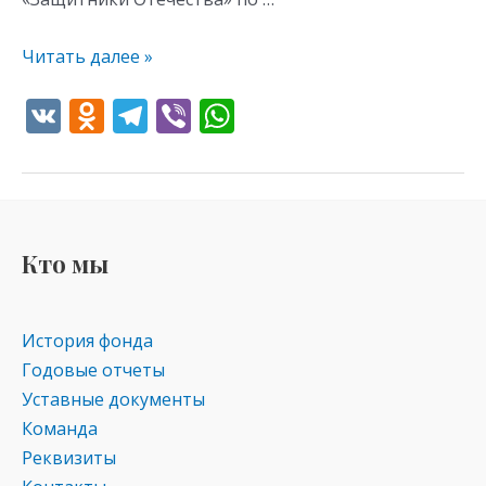
Читать далее »
V
O
T
Vi
W
K
d
el
b
h
n
e
er
at
o
gr
s
kl
a
A
Кто мы
as
m
p
s
p
История фонда
ni
Годовые отчеты
ki
Уставные документы
Команда
Реквизиты