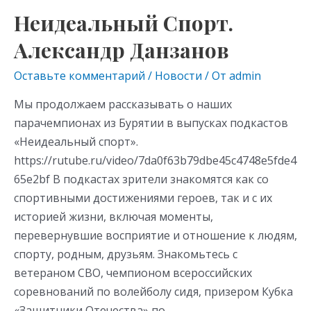
Неидеальный Спорт.
Александр Данзанов
Оставьте комментарий
/
Новости
/ От
admin
Мы продолжаем рассказывать о наших
парачемпионах из Бурятии в выпусках подкастов
«Неидеальный спорт».
https://rutube.ru/video/7da0f63b79dbe45c4748e5fde4
65e2bf В подкастах зрители знакомятся как со
спортивными достижениями героев, так и с их
историей жизни, включая моменты,
перевернувшие восприятие и отношение к людям,
спорту, родным, друзьям. Знакомьтесь с
ветераном СВО, чемпионом всероссийских
соревнований по волейболу сидя, призером Кубка
«Защитники Отечества» по …