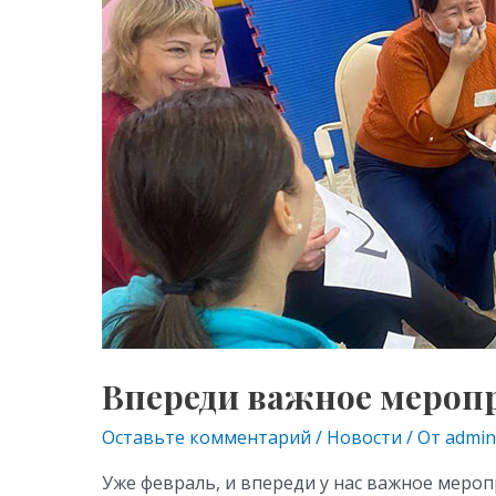
s
p
—
«Место
ni
под
ki
Солнышком»
Впереди важное мероп
Оставьте комментарий
/
Новости
/ От
admin
Уже февраль, и впереди у нас важное меро