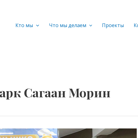
Кто мы
Что мы делаем
Проекты
К
арк Сагаан Морин