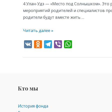
4 Улан-Удэ — «Место под Солнышком». Это 
мероприятий родителей и специалистов прое
родители будут вместе жить …
Читать далее »
V
O
T
Vi
W
K
d
el
b
h
n
e
er
at
o
gr
s
kl
a
A
as
m
p
Кто мы
s
p
ni
ki
История фонда