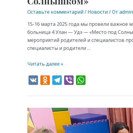
Солнышком»
Оставьте комментарий
/
Новости
/ От
admin
15-16 марта 2025 года мы провели важное 
больница 4 Улан — Удэ — «Место под Солны
мероприятий родителей и специалистов пр
специалисты и родители …
Читать далее »
V
O
T
Vi
W
K
d
el
b
h
n
e
er
at
o
gr
s
Впереди
kl
a
A
важное
as
m
p
мероприятие