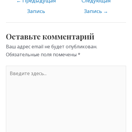
o
gr
s
←
Предыдущая
Следующая
kl
a
A
Запись
Запись
→
as
m
p
s
p
Оставьте комментарий
ni
Ваш адрес email не будет опубликован.
ki
Обязательные поля помечены
*
Введите
здесь...