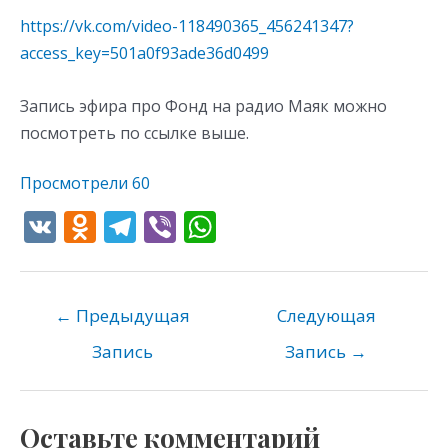
https://vk.com/video-118490365_456241347?
access_key=501a0f93ade36d0499
Запись эфира про Фонд на радио Маяк можно
посмотреть по ссылке выше.
Просмотрели
60
V
O
T
Vi
W
K
d
el
b
h
n
e
er
at
o
gr
s
←
Предыдущая
Следующая
kl
a
A
Запись
Запись
→
as
m
p
s
p
Оставьте комментарий