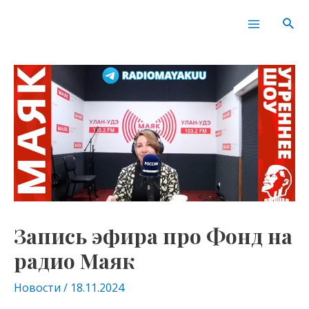
Перейти
Навигация
Main
Пои
к
по
Menu
содержимому
записям
Запись эфира про Фонд на
радио Маяк
Новости
/
18.11.2024