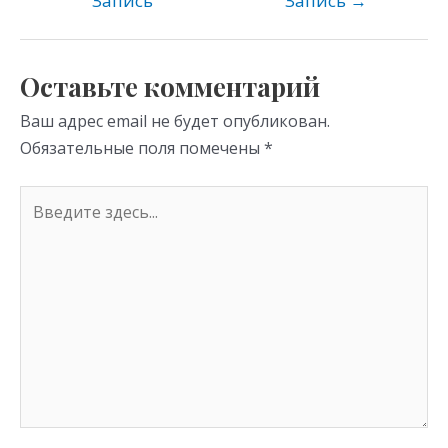
kl
a
A
Запись
Запись
→
as
m
p
s
p
Оставьте комментарий
ni
Ваш адрес email не будет опубликован.
ki
Обязательные поля помечены
*
Введите
здесь...