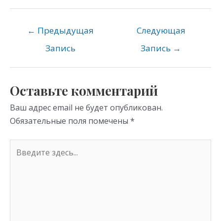
K
d
el
b
h
n
e
er
at
o
gr
s
←
Предыдущая
Следующая
kl
a
A
Запись
Запись
→
as
m
p
s
p
Оставьте комментарий
ni
Ваш адрес email не будет опубликован.
ki
Обязательные поля помечены
*
Введите
здесь...