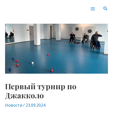
Перейти
Навигация
Main
Пои
к
по
Menu
содержимому
записям
Первый турнир по
Джакколо
Новости
/
23.09.2024