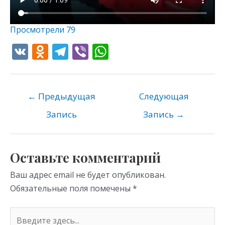
Просмотрели
79
V
O
T
Vi
W
K
d
el
b
h
n
e
er
at
o
gr
s
←
Предыдущая
Следующая
kl
a
A
Запись
Запись
→
as
m
p
s
p
Оставьте комментарий
ni
Ваш адрес email не будет опубликован.
ki
Обязательные поля помечены
*
Введите