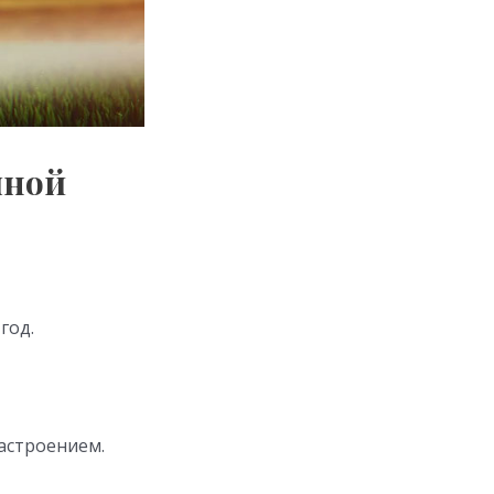
яной
год.
астроением.