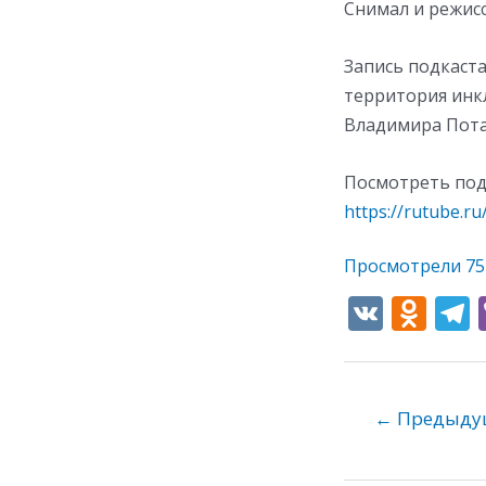
Снимал и режис
Запись подкаст
территория инк
Владимира Пот
Посмотреть под
https://rutube.r
Просмотрели
75
V
O
K
d
e
n
o
←
Предыдущ
kl