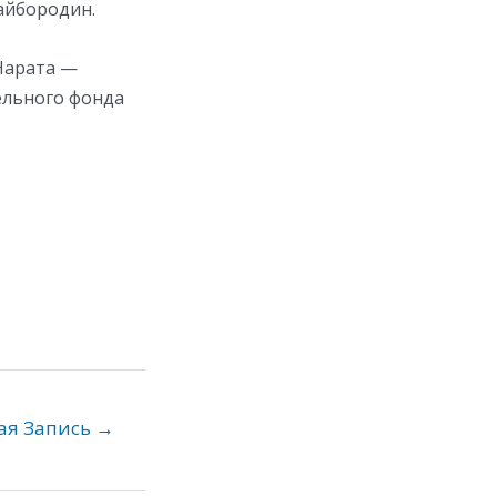
айбородин.
Нарата —
ельного фонда
ая Запись
→