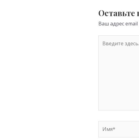
as
s
Оставьте
ni
Ваш адрес email
ki
Введите
здесь...
Имя*