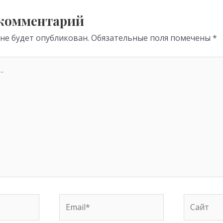
m
p
p
 комментарий
 не будет опубликован.
Обязательные поля помечены
*
Email*
Сайт