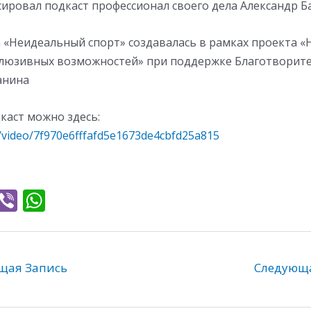
сировал подкаст профессионал своего дела Александр Б
а «Неидеальный спорт» создавалась в рамках проекта «
люзивных возможностей» при поддержке Благотворит
анина
каст можно здесь:
u/video/7f970e6fffafd5e1673de4cbfd25a815
T
Vi
W
l
b
h
e
er
at
gr
s
ая Запись
Следующ
a
A