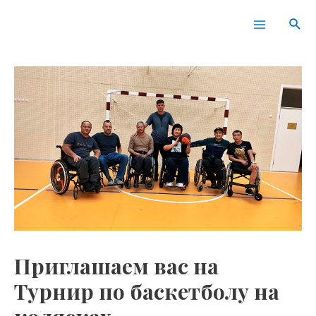
Перейти
Навигация
Main
Пои
к
по
Menu
содержимому
записям
Приглашаем вас на
Турнир по баскетболу на