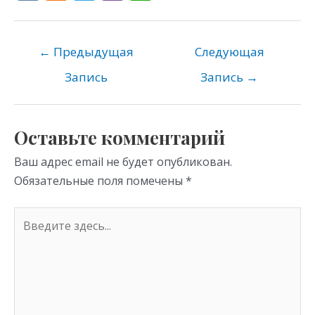
K
d
el
b
h
n
e
er
at
o
gr
s
←
Предыдущая
Следующая
kl
a
A
Запись
Запись
→
as
m
p
s
p
Оставьте комментарий
ni
Ваш адрес email не будет опубликован.
ki
Обязательные поля помечены
*
Введите
здесь...