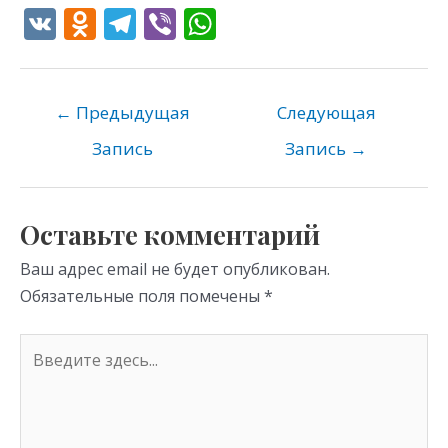
V
O
T
Vi
W
K
d
el
b
h
n
e
er
at
o
gr
s
←
Предыдущая
Следующая
kl
a
A
Запись
Запись
→
as
m
p
s
p
Оставьте комментарий
ni
Ваш адрес email не будет опубликован.
ki
Обязательные поля помечены
*
Введите
здесь...