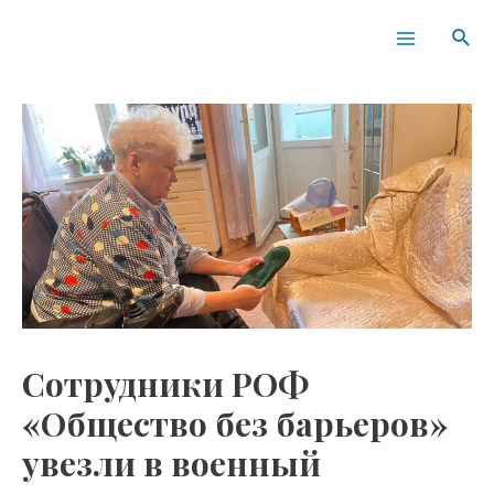
Перейти
Навигация
Main
Пои
к
по
Menu
содержимому
записям
Сотрудники РОФ
«Общество без барьеров»
увезли в военный