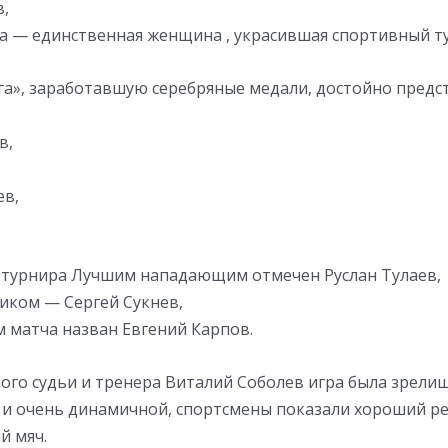
в,
а — единственная женщина , украсившая спортивный т
га», заработавшую серебряные медали, достойно предс
в,
ев,
 турнира Лучшим нападающим отмечен Руслан Тулаев,
ком — Сергей Сукнев,
 матча назван Евгений Карпов.
ого судьи и тренера Виталий Соболев игра была зрели
и очень динамичной, спортсмены показали хороший ре
й мяч.