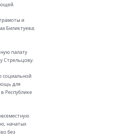
ающей.
 грамоты и
ма Биликтуева;
нную палату
у Стрельцову.
о социальной
мощь для
 в Республике
овсеместную
ью, начатых
во без