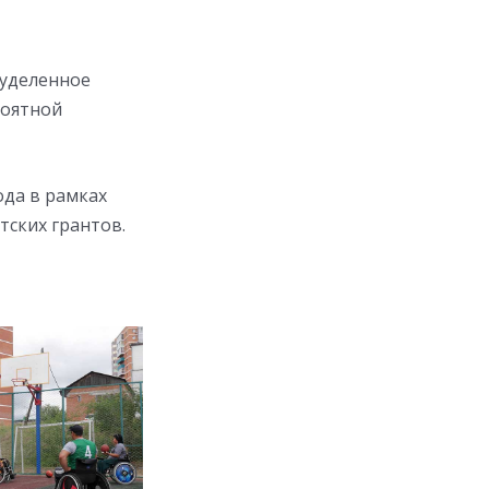
 уделенное
роятной
ода в рамках
ских грантов.