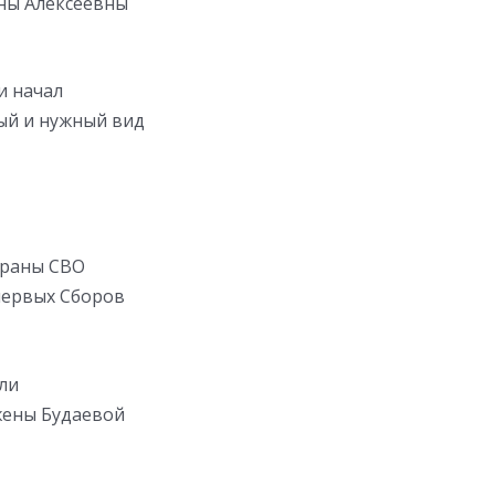
ины Алексеевны
и начал
ный и нужный вид
ераны СВО
 первых Сборов
ли
жены Будаевой