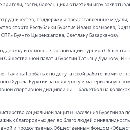
 зрители, гости, болельщики отметили игру захватыв
сотрудничество, поддержку и предоставленные медали,
ство спорта Республики Бурятия Ивана Козырева, Эрдэ
 СПР» Буянто Цыренжапова, Светлану Базарханову.
поддержку и помощь в организации турнира Обществе
ти Общественной палаты Бурятии Татьяну Думнову, Инн
лег Галины Горбатых по депутатской работе, комитет п
ного Хурала Бурятии за поддержку и материальную по
ивной спортивной дисциплины — баскетбол на колясках
истерство социальной защиты населения Бурятии за п
важных благородных дел во благо людей с инвалидност
евной и продолжаемых Общественным фондом «Общест