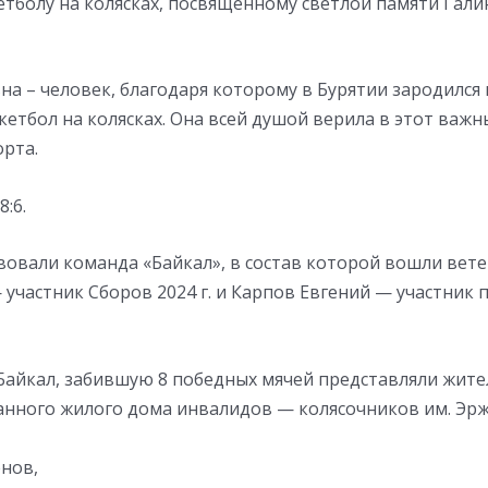
етболу на колясках, посвященному светлой памяти Гал
на – человек, благодаря которому в Бурятии зародился 
кетбол на колясках. Она всей душой верила в этот важ
орта.
:6.
твовали команда «Байкал», в состав которой вошли вет
 участник Сборов 2024 г. и Карпов Евгений — участник
Байкал, забившую 8 победных мячей представляли жите
нного жилого дома инвалидов — колясочников им. Эр
нов,