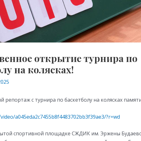
венное открытие турнира по
лу на колясках!
2025
 репортаж с турнира по баскетболу на колясках памят
ru/video/a045eda2c7455b8f4483702bb3f39ae3/?r=wd
рытой спортивной площадке СЖДИК им. Эржены Будаево