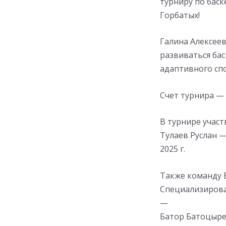
турниру по баск
Горбатых!
Галина Алексеев
развиваться бас
адаптивного сп
Счет турнира — 8
В турнире учас
Тулаев Руслан —
2025 г.
Также команду 
Специализирова
—
Батор Батоцыре