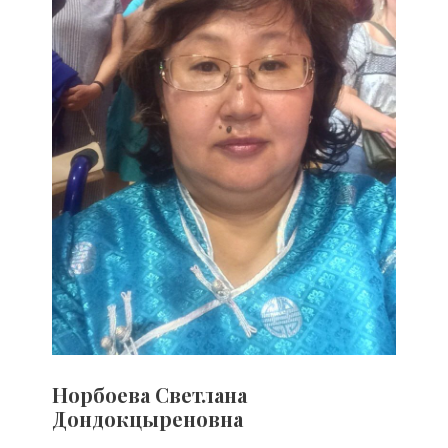
Норбоева Светлана
Дондокцыреновна