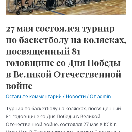
посвященный
81
годовщине
27 мая состоялся турнир
со
по баскетболу на колясках,
Дня
Победы
посвященный 81
в
годовщине со Дня Победы
Великой
Отечественной
в Великой Отечественной
войне
войне
Оставьте комментарий
/
Новости
/ От
admin
Турнир по баскетболу на колясках, посвященный
81 годовщине со Дня Победы в Великой
Отечественной войне, состоялся 27 мая в КСК г.