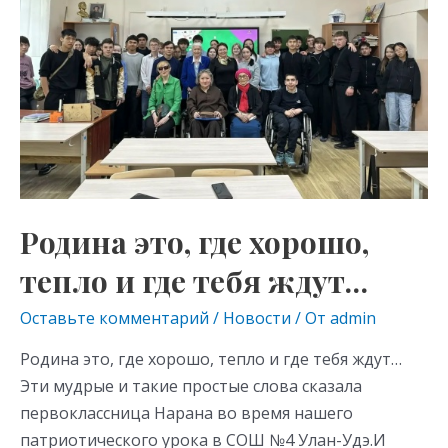
тепло
ni
и
ki
где
тебя
ждут…
Родина это, где хорошо,
тепло и где тебя ждут…
Оставьте комментарий
/
Новости
/ От
admin
Родина это, где хорошо, тепло и где тебя ждут…
Эти мудрые и такие простые слова сказала
первоклассница Нарана во время нашего
патриотического урока в СОШ №4 Улан-Удэ.И