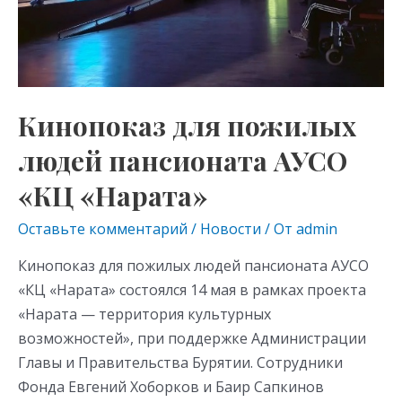
АУСО
ki
«КЦ
«Нарата»
Кинопоказ для пожилых
людей пансионата АУСО
«КЦ «Нарата»
Оставьте комментарий
/
Новости
/ От
admin
Кинопоказ для пожилых людей пансионата АУСО
«КЦ «Нарата» состоялся 14 мая в рамках проекта
«Нарата — территория культурных
возможностей», при поддержке Администрации
Главы и Правительства Бурятии. Сотрудники
Фонда Евгений Хоборков и Баир Сапкинов