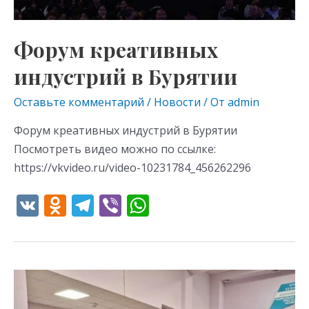
Форум креативных
индустрий в Бурятии
Оставьте комментарий
/
Новости
/ От
admin
Форум креативных индустрий в Бурятии
Посмотреть видео можно по ссылке:
https://vkvideo.ru/video-10231784_456262296
V
O
T
Vi
W
K
d
el
b
h
n
e
er
at
o
gr
s
Круглый
kl
a
A
стол