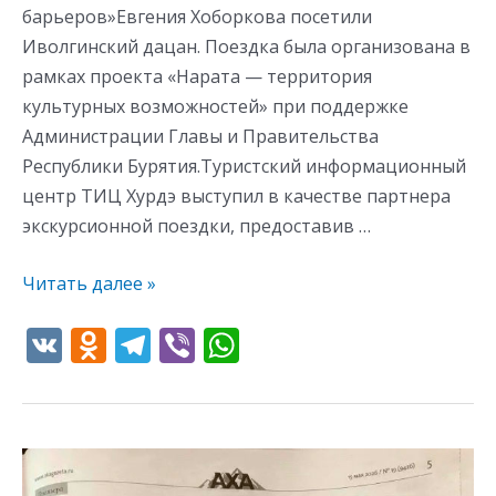
барьеров»Евгения Хоборкова посетили
Иволгинский дацан. Поездка была организована в
рамках проекта «Нарата — территория
культурных возможностей» при поддержке
Администрации Главы и Правительства
Республики Бурятия.Туристский информационный
центр ТИЦ Хурдэ выступил в качестве партнера
экскурсионной поездки, предоставив …
Читать далее »
V
O
T
Vi
W
K
d
el
b
h
n
e
er
at
o
gr
s
kl
a
A