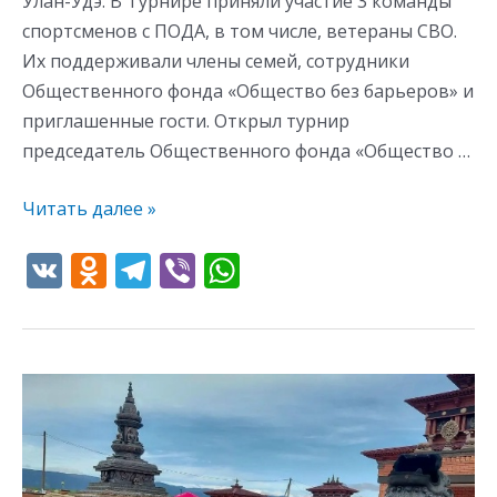
Улан-Удэ. В Турнире приняли участие 3 команды
спортсменов с ПОДА, в том числе, ветераны СВО.
Их поддерживали члены семей, сотрудники
Общественного фонда «Общество без барьеров» и
приглашенные гости. Открыл турнир
председатель Общественного фонда «Общество …
Читать далее »
V
O
T
Vi
W
K
d
el
b
h
n
e
er
at
o
gr
s
Поездка
kl
a
A
в
as
m
p
Иволгинский
s
p
дацан