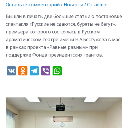
Оставьте комментарий
/
Новости
/ От
admin
Вышли в печать две большие статьи о постановке
спектакля «Русские не сдаются, буряты не бегут»,
премьера которого состоялась в Русском
драматическом театре имени Н.А.Бестужева в мае
в рамках проекта «Равные равным» при
поддержке Фонда президентских грантов.
V
O
T
Vi
W
K
d
el
b
h
n
e
er
at
o
gr
s
Родина
kl
a
A
это,
as
m
p
где
s
p
хорошо,