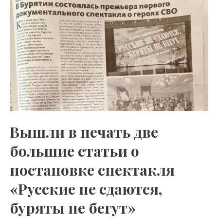
as
m
p
s
p
ni
ki
Вышли в печать две
большие статьи о
постановке спектакля
«Русские не сдаются,
буряты не бегут»