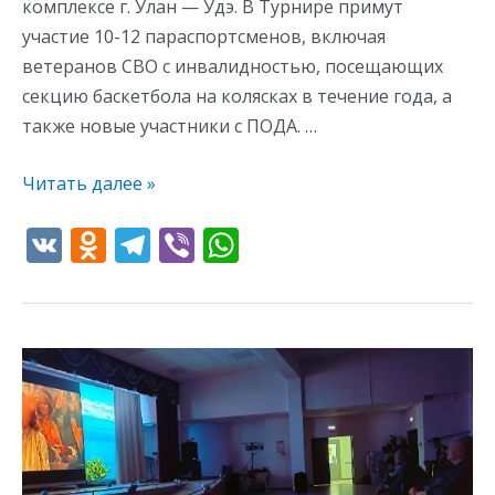
комплексе г. Улан — Удэ. В Турнире примут
участие 10-12 параспортсменов, включая
ветеранов СВО с инвалидностью, посещающих
секцию баскетбола на колясках в течение года, а
также новые участники с ПОДА. …
Читать далее »
V
O
T
Vi
W
K
d
el
b
h
n
e
er
at
o
gr
s
Кинопоказ
kl
a
A
для
as
m
p
пожилых
s
p
людей
пансионата
ni