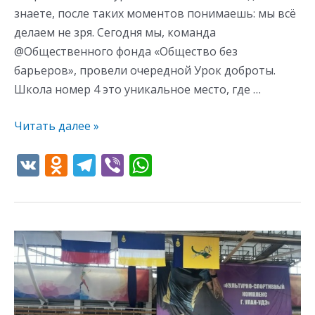
знаете, после таких моментов понимаешь: мы всё
делаем не зря. Сегодня мы, команда
@Общественного фонда «Общество без
барьеров», провели очередной Урок доброты.
Школа номер 4 это уникальное место, где …
Читать далее »
V
O
T
Vi
W
K
d
el
b
h
n
e
er
at
o
gr
s
Турнир,
kl
a
A
посвященный
as
m
p
Великой
s
p
Победе!