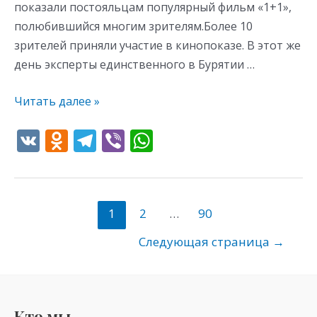
показали постояльцам популярный фильм «1+1»,
полюбившийся многим зрителям.Более 10
зрителей приняли участие в кинопоказе. В этот же
день эксперты единственного в Бурятии …
Читать далее »
V
O
T
Vi
W
K
d
el
b
h
n
e
er
at
o
gr
s
1
2
…
90
kl
a
A
Следующая страница
→
as
m
p
s
p
ni
Кто мы