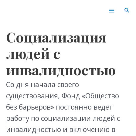
Перейти
Поиск:
Main
Пои
к
Menu
содержимому
Социализация
людей с
инвалидностью
Со дня начала своего
существования, Фонд «Общество
без барьеров» постоянно ведет
работу по социализации людей с
инвалидностью и включению в