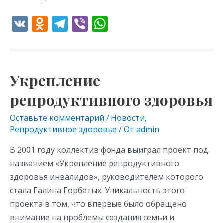
V
O
T
Vi
W
K
d
el
b
h
n
e
er
at
o
gr
s
Укрепление
Укрепление
kl
a
A
репродуктивного
репродуктивного здоровья
as
m
p
здоровья
s
p
Оставьте комментарий
/
Новости
,
Репродуктивное здоровье
/ От
admin
ni
ki
В 2001 году коллектив фонда выиграл проект под
названием «Укрепление репродуктивного
здоровья инвалидов», руководителем которого
стала Галина Горбатых. Уникальность этого
проекта в том, что впервые было обращено
внимание на проблемы создания семьи и