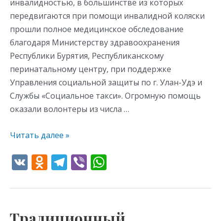
инвалидностью, в большинстве из которых
передвигаются при помощи инвалидной коляски
прошли полное медицинское обследование
благодаря Министерству здравоохранения
Республики Бурятия, Республиканскому
перинатальному центру, при поддержке
Управления социальной защиты по г. Улан-Удэ и
Службы «Социальное такси». Огромную помощь
оказали волонтеры из числа …
Читать далее »
V
O
T
Vi
W
K
d
el
b
h
n
e
er
at
o
gr
s
Традиционный
Традиционный