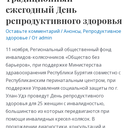
kl
a
A
ежегодный
ежегодный День
as
m
p
День
s
p
репродуктивного здоровья
репродуктивного
здоровья
ni
Оставьте комментарий
/
Анонсы
,
Репродуктивное
ki
здоровье
/ От
admin
11 ноября, Региональный общественный фонд
инвалидов-колясочников «Общество без
барьеров», при поддержке Министерства
здравоохранения Республики Бурятия совместно с
Республиканским перинатальным центром, при
поддержке Управления социальной защиты по г.
Улан-Удэ проведут День репродуктивного
здоровья для 25 женщин с инвалидностью,
большинство из которых передвигаются при
помощи инвалидных кресел-колясок. В
прохождении диагностики, консультаций и