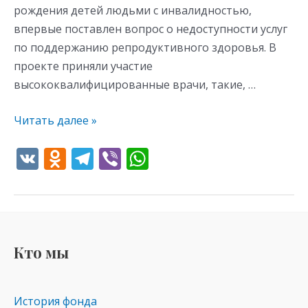
рождения детей людьми с инвалидностью,
впервые поставлен вопрос о недоступности услуг
по поддержанию репродуктивного здоровья. В
проекте приняли участие
высококвалифицированные врачи, такие, …
Читать далее »
V
O
T
Vi
W
K
d
el
b
h
n
e
er
at
o
gr
s
kl
a
A
Кто мы
as
m
p
s
p
История фонда