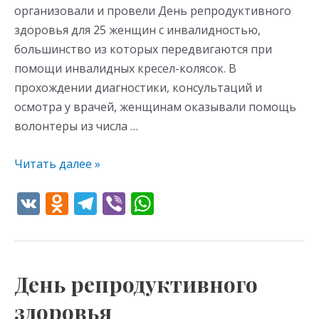
организовали и провели День репродуктивного
здоровья для 25 женщин с инвалидностью,
большинство из которых передвигаются при
помощи инвалидных кресел-колясок. В
прохождении диагностики, консультаций и
осмотра у врачей, женщинам оказывали помощь
волонтеры из числа …
Читать далее »
V
O
T
Vi
W
K
d
el
b
h
n
e
er
at
o
gr
s
День репродуктивного
День
kl
a
A
репродуктивного
здоровья
as
m
p
здоровья