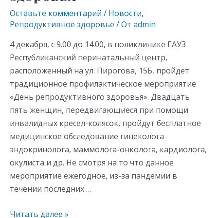
s
p
Оставьте комментарий
/
Новости
,
Репродуктивное здоровье
/ От
admin
ni
ki
4 декабря, с 9.00 до 14.00, в поликлинике ГАУЗ
Республиканский перинатальный центр,
расположенный на ул. Пирогова, 15Б, пройдет
традиционное профилактическое мероприятие
«День репродуктивного здоровья». Двадцать
пять женщин, передвигающиеся при помощи
инвалидных кресел-колясок, пройдут бесплатное
медицинское обследование гинеколога-
эндокринолога, маммолога-онколога, кардиолога,
окулиста и др. Не смотря на то что данное
мероприятие ежегодное, из-за пандемии в
течении последних …
Читать далее »