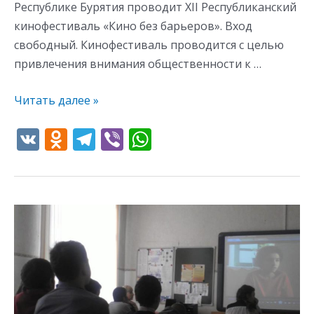
Республике Бурятия проводит XII Республиканский
кинофестиваль «Кино без барьеров». Вход
свободный. Кинофестиваль проводится с целью
привлечения внимания общественности к …
Читать далее »
V
O
T
Vi
W
K
d
el
b
h
n
e
er
at
o
gr
s
«Эхо
kl
a
A
кинофестиваля»
as
m
p
в
s
p
с.
Заиграево
ni
Республики