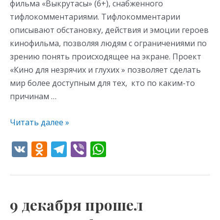
фильма «Выкрутасы» (6+), снабженного
тифлокомментариями. Тифлокомментарии
описывают обстановку, действия и эмоции героев
кинофильма, позволяя людям с ограничениями по
зрению понять происходящее на экране. Проект
«Кино для незрячих и глухих » позволяет сделать
мир более доступным для тех, кто по каким-то
причинам …
Читать далее »
V
O
T
Vi
W
K
d
el
b
h
n
e
er
at
o
gr
s
9 декабря прошел
9
kl
a
A
декабря