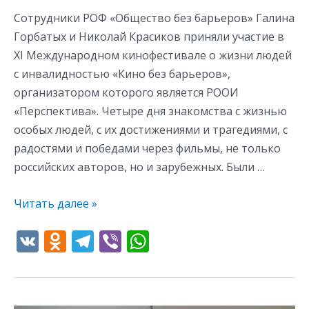
Сотрудники РОФ «Общество без барьеров» Галина
Горбатых и Николай Красиков приняли участие в
ХI Международном кинофестивале о жизни людей
с инвалидностью «Кино без барьеров»,
организатором которого является РООИ
«Перспектива». Четыре дня знакомства с жизнью
особых людей, с их достижениями и трагедиями, с
радостями и победами через фильмы, не только
российских авторов, но и зарубежных. Были …
Читать далее »
V
O
T
Vi
W
K
d
el
b
h
n
e
er
at
o
gr
s