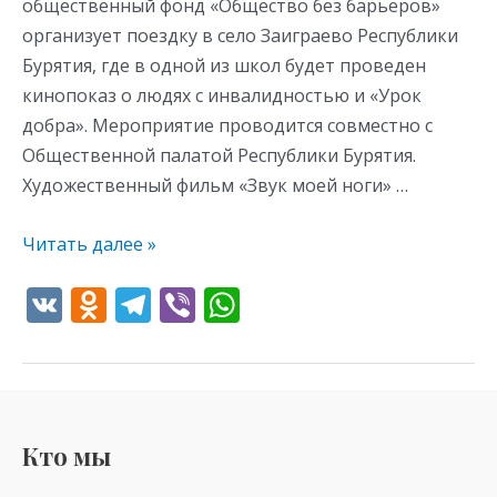
общественный фонд «Общество без барьеров»
организует поездку в село Заиграево Республики
Бурятия, где в одной из школ будет проведен
кинопоказ о людях с инвалидностью и «Урок
добра». Мероприятие проводится совместно с
Общественной палатой Республики Бурятия.
Художественный фильм «Звук моей ноги» …
Читать далее »
V
O
T
Vi
W
K
d
el
b
h
n
e
er
at
o
gr
s
kl
a
A
Кто мы
as
m
p