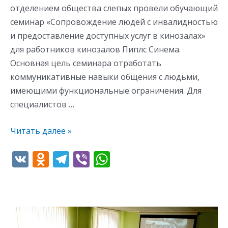
отделением общества слепых провели обучающий
семинар «Сопровождение людей с инвалидностью
и предоставление доступных услуг в кинозалах»
для работников кинозалов Пиплс Синема.
Основная цель семинара отработать
коммуникативные навыки общения с людьми,
имеющими функциональные ограничения. Для
специалистов …
Читать далее »
V
O
T
Vi
W
K
d
el
b
h
n
e
er
at
o
gr
s
Кино
kl
a
A
для