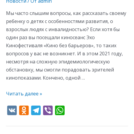
Новости
/ От
admin
Мы часто слышим вопросы, как рассказать своему
ребенку о детях с особенностями развития, о
взрослых людях с инвалидностью? Если хотя бы
один раз вы посещали киносеанс Эхо
Кинофестиваля «Кино без барьеров», то таких
вопросов у вас не возникнет. И в этом 2021 году,
несмотря на сложную эпидемиологическую
обстановку, мы смогли порадовать зрителей
кинопоказами. Кончено, одной …
Читать далее »
V
O
T
Vi
W
K
d
el
b
h
n
e
er
at