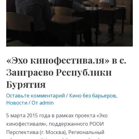
ki
Бурятия
«Эхо кинофестиваля» в с.
Заиграево Республики
Бурятия
Оставьте комментарий
/
Кино без барьеров
,
Новости
/ От
admin
5 марта 2015 года в рамках проекта «Эхо
кинофестиваля», поддержанного РООИ
Перспектива (г. Москва), Региональный