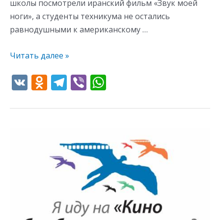
школы посмотрели иранский фильм «Звук моей
ноги», а студенты техникума не остались
равнодушными к американскому …
Читать далее »
V
O
T
Vi
W
K
d
el
b
h
n
e
er
at
o
gr
s
XII
kl
a
A
Республиканский
as
m
p
кинофестиваль
s
p
«Кино
без
ni
барьеров»
ki