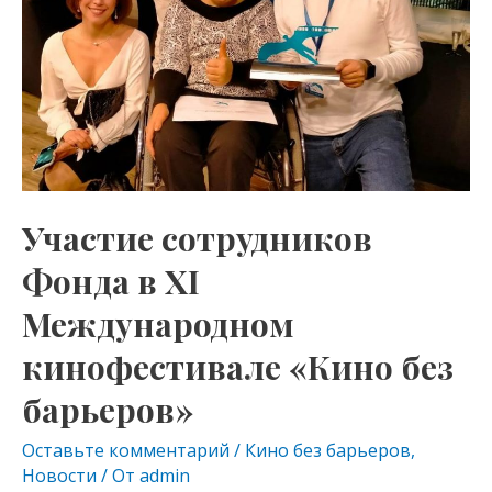
ХI
Международном
кинофестивале
«Кино
без
барьеров»
Участие сотрудников
Фонда в ХI
Международном
кинофестивале «Кино без
барьеров»
Оставьте комментарий
/
Кино без барьеров
,
Новости
/ От
admin