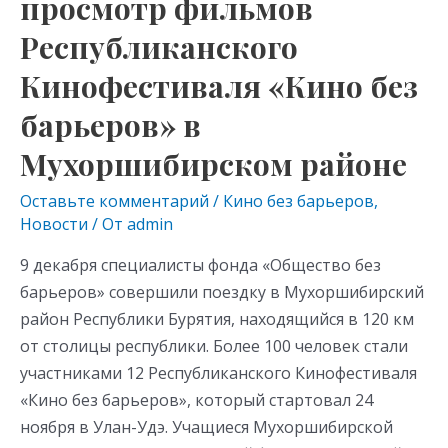
просмотр фильмов
as
m
p
прошел
s
p
Республиканского
просмотр
фильмов
ni
Кинофестиваля «Кино без
Республиканского
ki
барьеров» в
Кинофестиваля
«Кино
Мухоршибирском районе
без
Оставьте комментарий
/
Кино без барьеров
,
барьеров»
Новости
/ От
admin
в
Мухоршибирском
9 декабря специалисты фонда «Общество без
районе
барьеров» совершили поездку в Мухоршибирский
район Республики Бурятия, находящийся в 120 км
от столицы республики. Более 100 человек стали
участниками 12 Республиканского Кинофестиваля
«Кино без барьеров», который стартовал 24
ноября в Улан-Удэ. Учащиеся Мухоршибирской