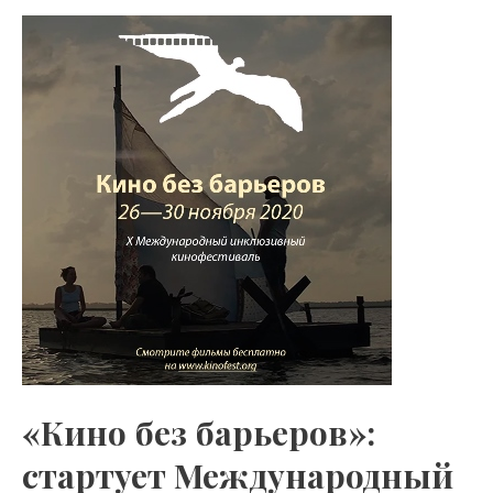
o
gr
s
«Кино
kl
a
A
без
as
m
p
барьеров»:
s
p
стартует
Международный
ni
инклюзивный
ki
кинофестиваль
«Кино без барьеров»:
стартует Международный