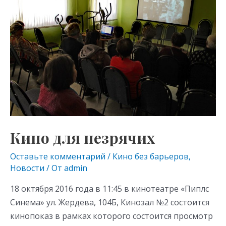
as
m
p
незрячих
s
p
ni
ki
Кино для незрячих
Оставьте комментарий
/
Кино без барьеров
,
Новости
/ От
admin
18 октября 2016 года в 11:45 в кинотеатре «Пиплс
Синема» ул. Жердева, 104Б, Кинозал №2 состоится
кинопоказ в рамках которого состоится просмотр