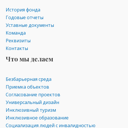
s
p
История фонда
ni
Годовые отчеты
ki
Уставные документы
Команда
Реквизиты
Контакты
Что мы делаем
Безбарьерная среда
Приемка объектов
Согласование проектов
Универсальный дизайн
Инклюзивный туризм
Инклюзивное образование
Социализация людей с инвалидностью