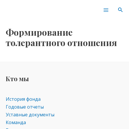
Перейти
Main
Пои
к
Menu
содержимому
Формирование
толерантного отношения
Кто мы
История фонда
Годовые отчеты
Уставные документы
Команда