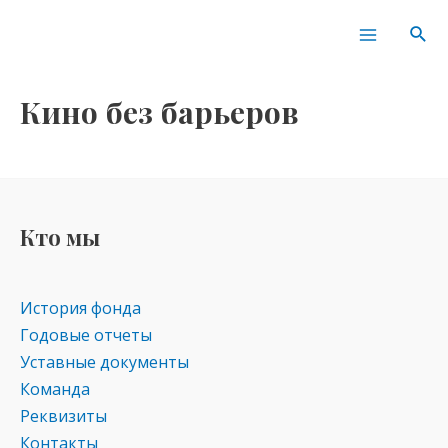
Перейти
Main
Пои
к
Menu
содержимому
Кино без барьеров
Кто мы
История фонда
Годовые отчеты
Уставные документы
Команда
Реквизиты
Контакты