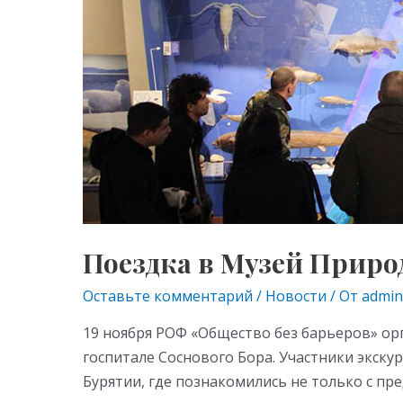
ki
Поездка в Музей Приро
Оставьте комментарий
/
Новости
/ От
admin
19 ноября РОФ «Общество без барьеров» орг
госпитале Соснового Бора. Участники экск
Бурятии, где познакомились не только с пр