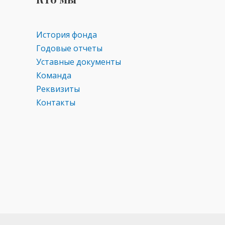
s
p
ni
ki
История фонда
Годовые отчеты
Уставные документы
Команда
Реквизиты
Контакты