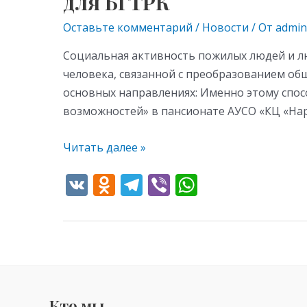
для БГТРК
Оставьте комментарий
/
Новости
/ От
admin
Социальная активность пожилых людей и л
человека, связанной с преобразованием об
основных направлениях: Именно этому спо
возможностей» в пансионате АУСО «КЦ «На
Читать далее »
V
O
T
Vi
W
K
d
el
b
h
n
e
er
at
o
gr
s
kl
a
A
as
m
p
Кто мы