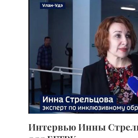
Инны
Стрельцовой,
эксперта
по
инклюзивному
образованию,
для
БГТРК
Интервью Инны Стрель