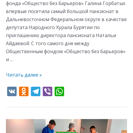
фонда «Общество без барьеров» Галина Горбатых
впервые посетила самый большой пансионат в
Дальневосточном Федеральном округе в качестве
депутата Народного Хурала Бурятии по
приглашению директора пансионата Натальи
Айдаевой. С того самого дня между
Общественным фондом «Общество без барьеров»
и …
Читать далее »
V
O
T
Vi
W
K
d
el
b
h
n
e
er
at
o
gr
s
Награждение
kl
a
A
по