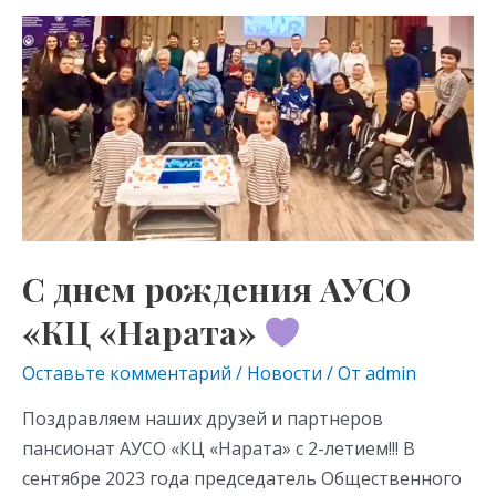
o
gr
s
С
kl
a
A
днем
as
m
p
рождения
s
p
АУСО
«КЦ
ni
«Нарата»
ki
С днем рождения АУСО
«КЦ «Нарата»
Оставьте комментарий
/
Новости
/ От
admin
Поздравляем наших друзей и партнеров
пансионат АУСО «КЦ «Нарата» с 2-летием!!! В
сентябре 2023 года председатель Общественного