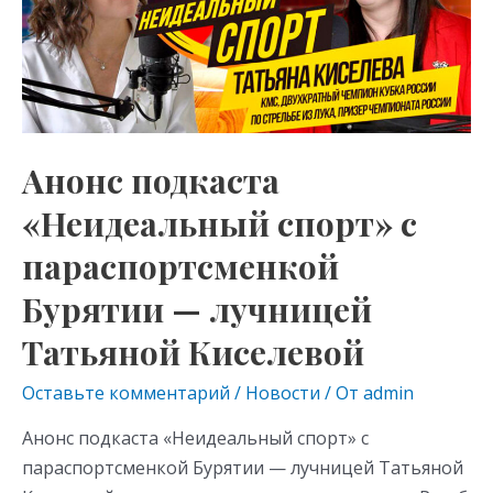
s
p
спорт»
с
ni
параспортсменкой
ki
Бурятии
—
лучницей
Анонс подкаста
Татьяной
«Неидеальный спорт» с
Киселевой
параспортсменкой
Бурятии — лучницей
Татьяной Киселевой
Оставьте комментарий
/
Новости
/ От
admin
Анонс подкаста «Неидеальный спорт» с
параспортсменкой Бурятии — лучницей Татьяной