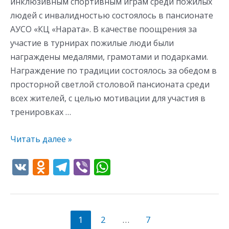
инклюзивным спортивным играм среди пожилых
людей с инвалидностью состоялось в пансионате
АУСО «КЦ «Нарата». В качестве поощрения за
участие в турнирах пожилые люди были
награждены медалями, грамотами и подарками.
Награждение по традиции состоялось за обедом в
просторной светлой столовой пансионата среди
всех жителей, с целью мотивации для участия в
тренировках …
Читать далее »
V
O
T
Vi
W
K
d
el
b
h
n
e
er
at
o
gr
s
1
2
…
7