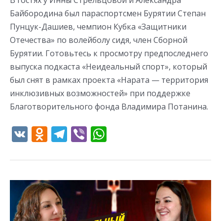
В гостях у Инны Стрельцовой и Александра
Байбородина был параспортсмен Бурятии Степан
Пунцук-Дашиев, чемпион Кубка «Защитники
Отечества» по волейболу сидя, член Сборной
Бурятии. Готовьтесь к просмотру предпоследнего
выпуска подкаста «Неидеальный спорт», который
был снят в рамках проекта «Нарата — территория
инклюзивных возможностей» при поддержке
Благотворительного фонда Владимира Потанина.
V
O
T
Vi
W
K
d
el
b
h
n
e
er
at
o
gr
s
Анонс
kl
a
A
подкаста
as
m
p
«Неидеальный