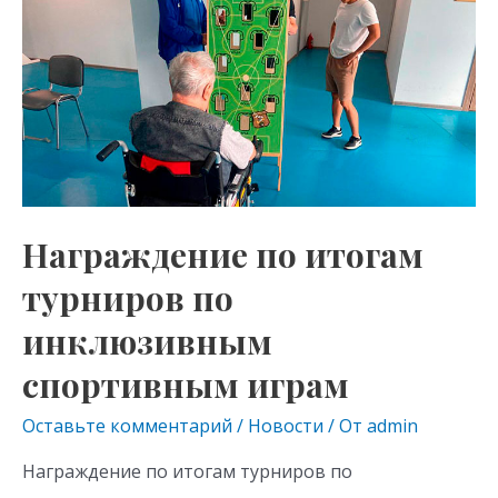
as
m
p
итогам
s
p
турниров
по
ni
инклюзивным
ki
спортивным
играм
Награждение по итогам
турниров по
инклюзивным
спортивным играм
Оставьте комментарий
/
Новости
/ От
admin
Награждение по итогам турниров по