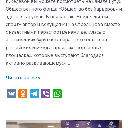
Киселевой вы можете посмотреть на канале Рутуб
Общественного фонда «Общество без барьеров» и
здесь в карусели. В подкастах «Неидеальный
спорт» автор и ведущая Инна Стрельцова вместе
с известными параспортменами делилась о
достижениях бурятских параспортсменов на
российских и международных спортивных
площадках, которые выступают благодаря
активно развивающемуся …
Читать далее »
V
O
T
Vi
W
K
d
el
b
h
n
e
er
at
o
gr
s
Завершение