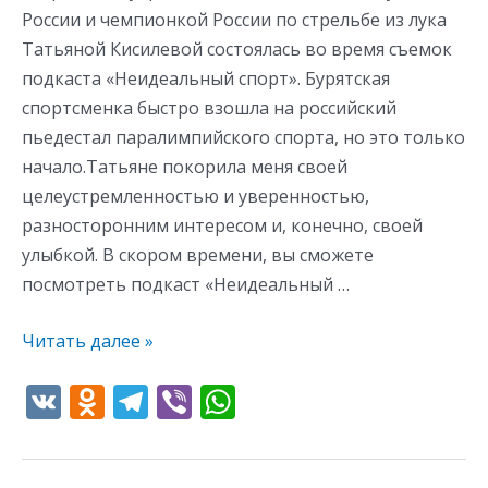
России и чемпионкой России по стрельбе из лука
Татьяной Кисилевой состоялась во время съемок
подкаста «Неидеальный спорт». Бурятская
спортсменка быстро взошла на российский
пьедестал паралимпийского спорта, но это только
начало.Татьяне покорила меня своей
целеустремленностью и уверенностью,
разносторонним интересом и, конечно, своей
улыбкой. В скором времени, вы сможете
посмотреть подкаст «Неидеальный …
Читать далее »
V
O
T
Vi
W
K
d
el
b
h
n
e
er
at