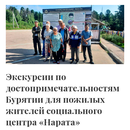
o
gr
s
Экскурсии
kl
a
A
по
as
m
p
достопримечательностям
s
p
Бурятии
для
ni
пожилых
ki
жителей
социального
центра
Экскурсии по
«Нарата»
достопримечательностям
Бурятии для пожилых
жителей социального
центра «Нарата»