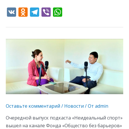
V
O
T
Vi
W
K
d
el
b
h
n
e
er
at
o
gr
s
kl
a
A
as
m
p
s
p
ni
ki
Оставьте комментарий
/
Новости
/ От
admin
Очередной выпуск подкаста «Неидеальный спорт»
вышел на канале Фонда «Общество без барьеров»