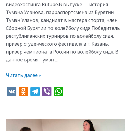
видеохостинга Rutube.В выпуске — история
Тумэна Уланова, парраспортсмена из Бурятии.
Тумэн Уланов, кандидат в мастера спорта, член
Сборной Бурятии по волейболу сидя,Победитель
республиканских турниров по волейболу сидя,
призер студенческого фестиваля в г. Казань,
призер чемпионата России по волейболу сидя. В
данное время Тумэн …
Читать далее »
V
O
T
Vi
W
K
d
el
b
h
n
e
er
at
o
gr
s
Съемки
kl
a
A
подкаста