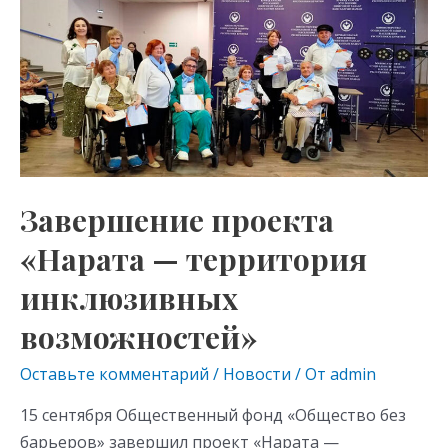
kl
a
A
проекта
as
m
p
«Нарата
s
p
—
территория
ni
инклюзивных
ki
возможностей»
Завершение проекта
«Нарата — территория
инклюзивных
возможностей»
Оставьте комментарий
/
Новости
/ От
admin
15 сентября Общественный фонд «Общество без
барьеров» завершил проект «Нарата —