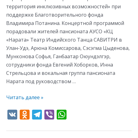
территория инклюзивных возможностей» при
поддержке Благотворительного фонда
Владимира Потанина. Концертной программой
порадовали жителей пансионата АУСО «КЦ
«Нарата» Театр Индийского Танца САВИТРИ в
Улан-Удэ, Арюна Комиссарова, Сэсэгма Цыденова,
Мунконова Софья, Ганбаатар Оюундэлгэр,
сотрудники фонда Евгений Хоборков, Инна
Стрельцова и вокальная группа пансионата
Нарата под руководством …
Читать далее »
V
O
T
Vi
W
K
d
el
b
h
n
e
er
at