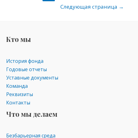
kl
a
A
Следующая страница
→
as
m
p
s
p
ni
Кто мы
ki
История фонда
Годовые отчеты
Уставные документы
Команда
Реквизиты
Контакты
Что мы делаем
Безбарьерная среда