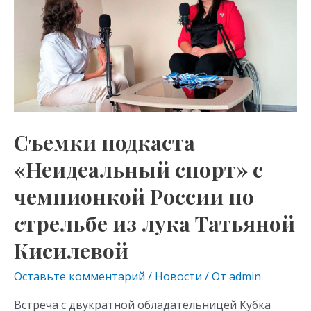
as
m
p
«Неидеальный
s
p
спорт»
с
ni
чемпионкой
ki
России
по
стрельбе
Съемки подкаста
из
«Неидеальный спорт» с
лука
Татьяной
чемпионкой России по
Кисилевой
стрельбе из лука Татьяной
Кисилевой
Оставьте комментарий
/
Новости
/ От
admin
Встреча с двукратной обладательницей Кубка